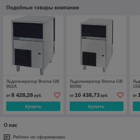
Подобные товары компании
Льдогенератор Brema GВ
Льдогенератор Brema GB
Ль
902A
903W
15
8 428,26
10 438,73
от
руб.
от
руб.
от
Купить
Купить
О нас
Рейтинг не сформирован