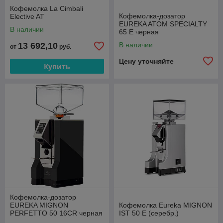
Кофемолка La Cimbali
Кофемолка-дозатор
Elective AT
EUREKA ATOM SPECIALTY
В наличии
65 E черная
13 692,10
В наличии
от
руб.
Цену уточняйте
Купить
Кофемолка-дозатор
EUREKA MIGNON
Кофемолка Eureka MIGNON
PERFETTO 50 16CR черная
IST 50 E (серебр.)