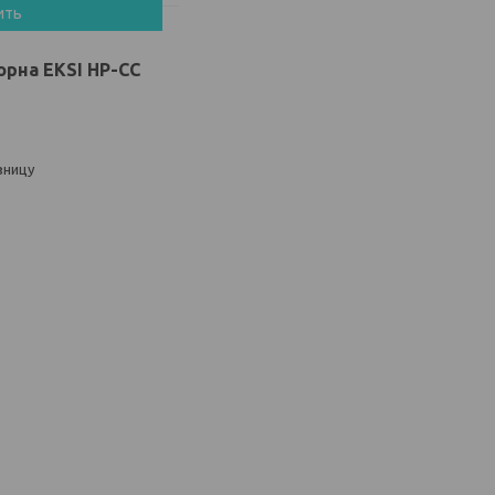
ить
орна EKSI HP-CC
зницу