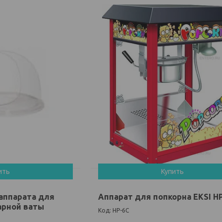
ить
Купить
 аппарата для
Аппарат для попкорна EKSI H
арной ваты
HP-6C