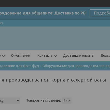
рудование для общепита! Доставка по РБ!
Подроб
71
и
О компании
Контакты
Доставка и оплата
Возвр
удование для фаст-фуд
Оборудование для производства поп-кор
я производства поп-корна и сахарной ваты