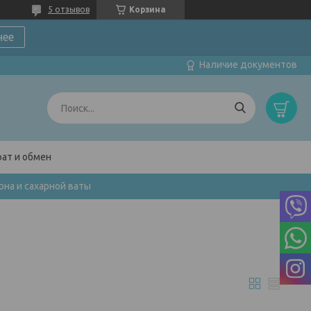
5 отзывов
Корзина
нее
Наличие документов
ат и обмен
на и сахарной ваты