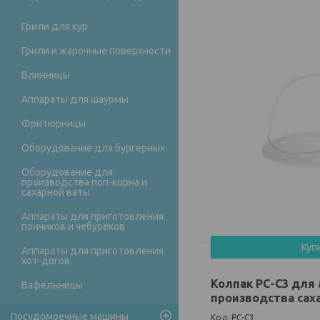
Грили для кур
Грили и жарочные поверхности
Блинницы
Аппараты для шаурмы
Фритюрницы
Оборудование для бургерных
Оборудование для
производства поп-корна и
сахарной ваты
Аппараты для приготовления
пончиков и чебуреков
Куп
Аппараты для приготовления
хот-догов
Колпак PC-C3 для
Вафельницы
производства сах
Посудомоечные машины
PC-C3