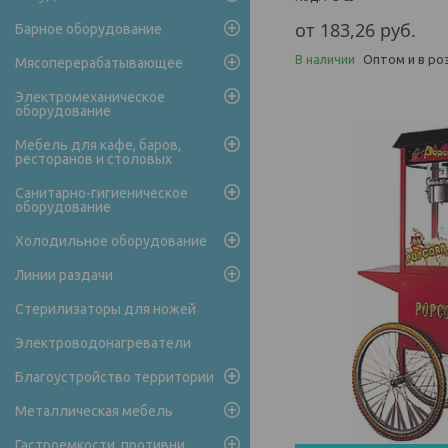
от 183,26
руб.
Барное оборудование
В наличии
Оптом и в ро
Мясоперерабатывающее
Электромеханическое
оборудование
Мебель для кафе, баров,
ресторанов и столовых
Санитарно-гигиеническое
оборудование
Холодильное оборудование
Линии раздачи
Стерилизаторы для ножей
Электроводонагреватели
Благоустройство территории
Металлическая мебель
Гастроемкости, противни,