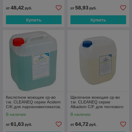
48,42
58,93
от
руб.
от
руб.
Купить
Купить
Кислотное моющее ср-во
Щелочное моющее ср-во
т.м. CLEANEQ серии Acidem
т.м. CLEANEQ серии
C/K для пароконвектоматов,
Alkadem C/F для теплового
10 кг
оборудования, 10 кг
В наличии
В наличии
61,63
64,72
от
руб.
от
руб.