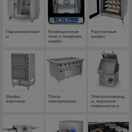
поддержания заданной температуры готовых блюд.
Ассортимент включает:
Пароконвектоматы
— многофункциональные
аппараты, предназначенные для жарки, варки,
тушения и выпечки.
Пароконвектомат
Конвекционные
Расстоечные
ы
печи и пекарские
шкафы
Конвекционные печи и пекарские шкафы
—
шкафы
оптимально подходят для выпечки и подогрева.
Электрические и индукционные плиты
—
представлены моделями различной мощности и
конфигурации, от компактных до промышленных.
Жарочные шкафы и электросковороды
—
обеспечивают равномерное приготовление продуктов.
Фритюрницы и жарочные поверхности
—
предназначены для быстрого приготовления блюд,
характерных для фастфуда.
Шкафы
Плиты
Электросковород
жарочные
электрические
ы, жарочные
Пищеварочные котлы
— используются для
поверхности и
приготовления супов, каш и соусов.
фритюрницы
Печи для пиццы
— обеспечивают
профессиональный результат и высокую скорость
выпечки.