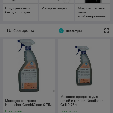
Подогреватели
Макароноварки
Микроволновые
блюд и посуды
печи
комбинированны
е
Сортировка
0
Фильтры
Моющее средство для
Моющее средство
печей и грилей Neodisher
Neodisher CombiClean 0,75л
Grill 0,75л
В наличии
В наличии