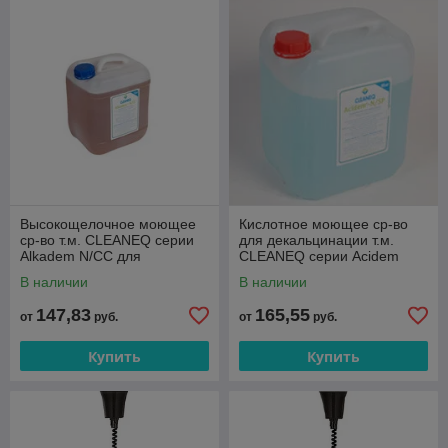
Высокощелочное моющее
Кислотное моющее ср-во
ср-во т.м. CLEANEQ серии
для декальцинации т.м.
Alkadem N/CC для
CLEANEQ серии Acidem
теплового оборуд., 12 кг.
N/SP, 10 кг
В наличии
В наличии
147,83
165,55
от
руб.
от
руб.
Купить
Купить