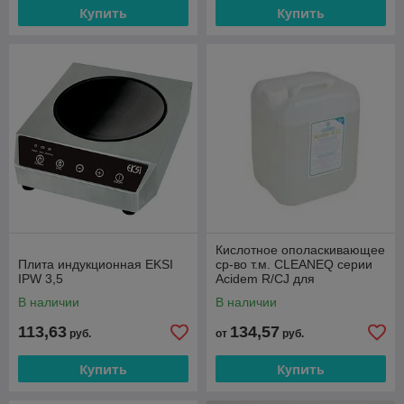
Купить
Купить
Кислотное ополаскивающее
Плита индукционная EKSI
ср-во т.м. CLEANEQ серии
IPW 3,5
Acidem R/CJ для
пароконвектоматов, 10 кг
В наличии
В наличии
113,63
134,57
руб.
от
руб.
Купить
Купить