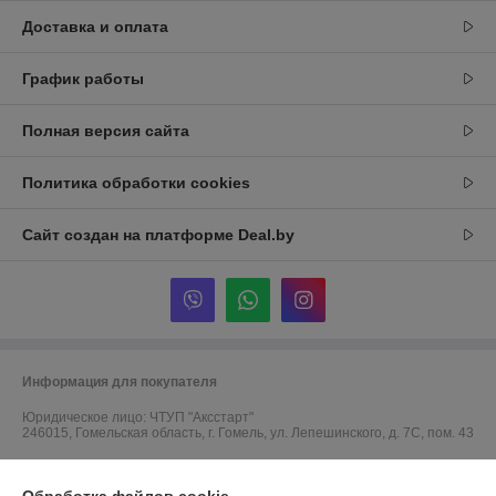
Доставка и оплата
График работы
Полная версия сайта
Политика обработки cookies
Сайт создан на платформе Deal.by
Информация для покупателя
Юридическое лицо:
ЧТУП "Аксстарт"
246015, Гомельская область, г. Гомель, ул. Лепешинского, д. 7С, пом. 43
Регистрационный номер ЕГР: 491323623