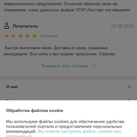
первоначального предложения. Отличная обратная связь на 
опережение, очень довольны, выбрав ЧТУП Аксстарт поставщиком.
Покупатель
06.08.2018
Отлично
Быстро выполнили заказ. Доставка в сроки, указанные 
менеджером. Все четко и без лишних проволочек. Спасибо.
Показать все отзывы
О нас
Контакты
Обработка файлов cookie
Доставка и оплата
Мы используем файлы cookies для обеспечения удобства
пользователей портала и предоставления персональных
График работы
рекомендаций.
Вы можете настроить файлы cookies или
отключить их.