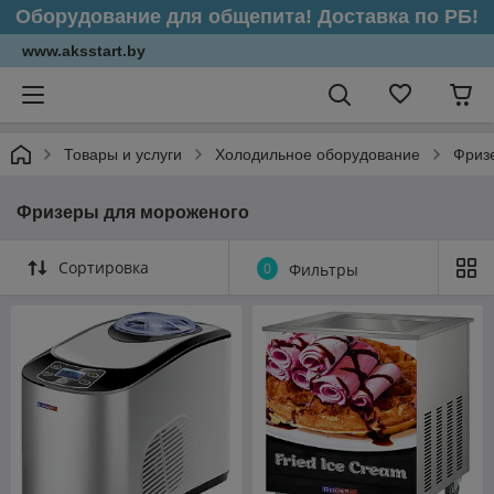
Оборудование для общепита! Доставка по РБ!
www.aksstart.by
Товары и услуги
Холодильное оборудование
Фриз
Фризеры для мороженого
Сортировка
0
Фильтры