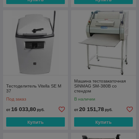
Машина тестозакаточная
Тестоделитель Vitella SE M
SINMAG SM-380B со
37
стендом
Под заказ
В наличии
16 033,80
20 151,78
от
руб.
от
руб.
Купить
Купить