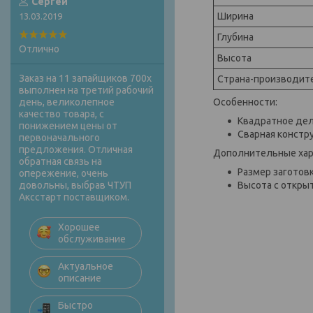
Сергей
Ширина
13.03.2019
Глубина
Отлично
Высота
Заказ на 11 запайщиков 700х
Страна-производит
выполнен на третий рабочий
Особенности:
день, великолепное
качество товара, с
Квадратное дел
понижением цены от
Сварная констр
первоначального
предложения. Отличная
Дополнительные хар
обратная связь на
Размер заготов
опережение, очень
Высота с откры
довольны, выбрав ЧТУП
Аксстарт поставщиком.
Хорошее
обслуживание
Актуальное
описание
Быстро