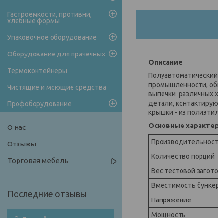
Гастроемкости, противни,
хлебные формы
Упаковочное оборудование
Оборудование для прачечных
Описание
Термоконтейнеры
Полуавтоматический
промышленности, общ
Чистящие и моющие средства
выпечки различных 
детали, контактирую
Профоборудование
крышки - из полиэтил
Основные характе
О нас
Производительнос
Отзывы
Количество порций
Торговая мебель
Вес тестовой загот
Вместимость бунке
Напряжение
Мощность