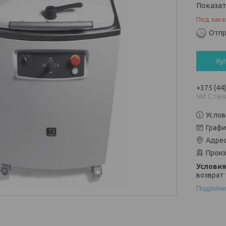
Показа
Под зака
Отпр
Ку
+375 (44
Vel Стан
Услов
Графи
Адрес
Произ
возврат 
Подробне