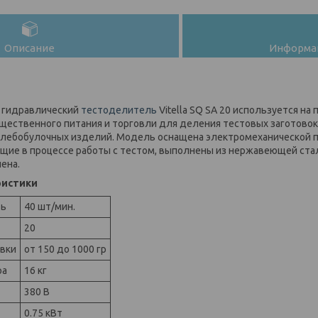
Описание
Информац
 гидравлический
тестоделитель
Vitella SQ SA 20 используется н
ественного питания и торговли для деления тестовых заготово
хлебобулочных изделий. Модель оснащена электромеханической п
щие в процессе работы с тестом, выполнены из нержавеющей ста
ена.
ристики
ть
40 шт/мин.
20
овки
от 150 до 1000 гр
ра
16 кг
380 В
0.75 кВт