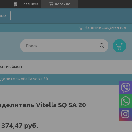
5 отзывов
Корзина
нее
Наличие документов
ат и обмен
делитель vitella sq sa 20
делитель Vitella SQ SA 20
 374,47
руб.