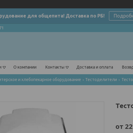
рудование для общепита! Доставка по РБ!
Подроб
71
и
О компании
Контакты
Доставка и оплата
Возвр
терское и хлебопекарное оборудование
Тестоделители
Тесто
Тесто
от
22