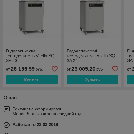
Гидравлический
Гидравлический
Гид
тестоделитель Vitella SQ
тестоделитель Vitella SQ
тес
SA 80
SA 24
SA 
26 156,59
23 005,20
от
руб.
от
руб.
от
Купить
Купить
О нас
Рейтинг не сформирован
Менее 5 отзывов за последний год
Работает с 23.03.2016