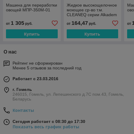
Машина для переработки
Жидкое высокощелочное
Ма
овощей МПР-350М-01
моющее ср-во т.м.
ов
CLEANEQ серии Alkadem
N/A220 для посудом.
1 305
164,47
от
руб.
от
руб.
от
машин, 12 кг
Купить
Купить
О нас
Рейтинг не сформирован
Менее 5 отзывов за последний год
Работает с 23.03.2016
г. Гомель
246015, Гомель, ул. Лепешинского д.7С пом.43, Гомель,
Беларусь
Контакты
Сегодня работает с 08:30 до 17:30
Показать весь график работы