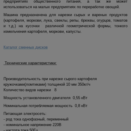
предприятиях общественного питания, а так же может
использоваться на малых предприятиях по переработке овощей.
Машина предназначена для нарезки сырых и вареных продуктов
(картофеля, моркови, лука, свеклы, репы, брюквы, огурцов, томатов
и т.д.) на кусочки различной геометрической формы, тонкого
измельчения картофеля, моркови, капусты.
К
аталог сменных дисков
Технические характеристики:
Производительность при нарезке сырого картофеля
кружочками(ломтиками) толщиной 10 мм
350кг/ч
Количество видов нарезки
8
Мощность установленного двигателя
0,55 кВт
Номинальная потребляемая мощность
0,8 кВт
Питающая электросеть:
- род тока однофазный, переменный
- номинальное напряжение 220В
- частота тока 50Гц