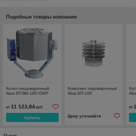
Подобные товары компании
Котел пищеварочный
Комплект пароварочный
Ко
Abat КПЭМ-160-ОМР
Abat КП-100
Ab
11 123,84
от
руб.
от
Цену уточняйте
Купить
О нас