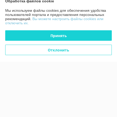
Обработка файлов cookie
График работы
Мы используем файлы cookies для обеспечения удобства
пользователей портала и предоставления персональных
Полная версия сайта
рекомендаций.
Вы можете настроить файлы cookies или
отключить их.
Политика обработки cookies
Принять
Сайт создан на платформе Deal.by
Отклонить
Информация для покупателя
Юридическое лицо:
ЧТУП "Аксстарт"
246015, Гомельская область, г. Гомель, ул. Лепешинского, д. 7С, пом. 43
Регистрационный номер ЕГР: 491323623
УНП: 491323623
Регистрационный орган: Гомельский городской исполнительный