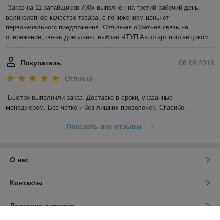
Заказ на 11 запайщиков 700х выполнен на третий рабочий день, 
великолепное качество товара, с понижением цены от 
первоначального предложения. Отличная обратная связь на 
опережение, очень довольны, выбрав ЧТУП Аксстарт поставщиком.
Покупатель
06.08.2018
Отлично
Быстро выполнили заказ. Доставка в сроки, указанные 
менеджером. Все четко и без лишних проволочек. Спасибо.
Показать все отзывы
О нас
Контакты
Доставка и оплата