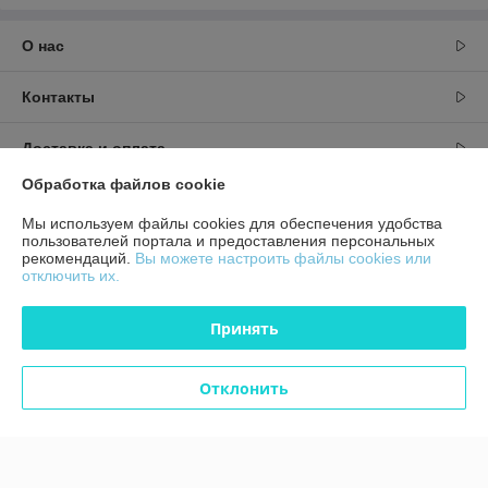
О нас
Контакты
Доставка и оплата
Обработка файлов cookie
График работы
Мы используем файлы cookies для обеспечения удобства
пользователей портала и предоставления персональных
Полная версия сайта
рекомендаций.
Вы можете настроить файлы cookies или
отключить их.
Политика обработки cookies
Принять
Сайт создан на платформе Deal.by
Отклонить