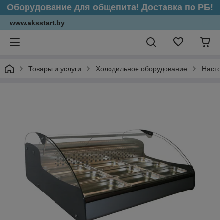
Оборудование для общепита! Доставка по РБ!
www.aksstart.by
Товары и услуги
Холодильное оборудование
Наст