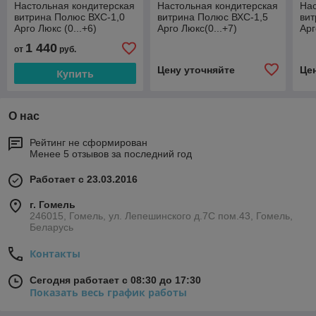
Настольная кондитерская
Настольная кондитерская
Нас
витрина Полюс ВХС-1,0
витрина Полюс ВХС-1,5
вит
Арго Люкс (0...+6)
Арго Люкс(0...+7)
Арг
1 440
от
руб.
Цену уточняйте
Це
Купить
О нас
Рейтинг не сформирован
Менее 5 отзывов за последний год
Работает с 23.03.2016
г. Гомель
246015, Гомель, ул. Лепешинского д.7С пом.43, Гомель,
Беларусь
Контакты
Сегодня работает с 08:30 до 17:30
Показать весь график работы