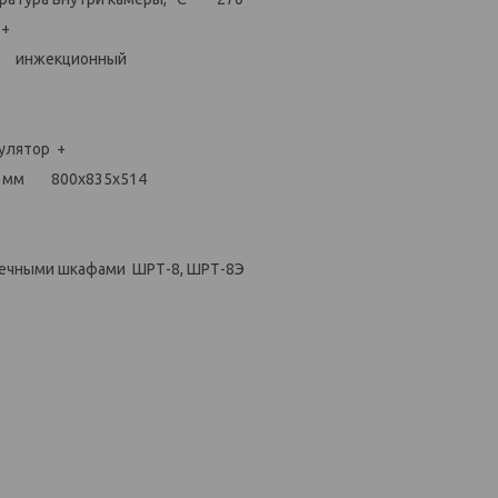
+
я инжекционный
улятор +
ы, мм 800х835х514
оечными шкафами ШРТ-8, ШРТ-8Э