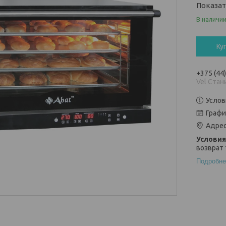
Показа
В наличи
Ку
+375 (44
Vel Стан
Услов
Графи
Адрес
возврат 
Подробне