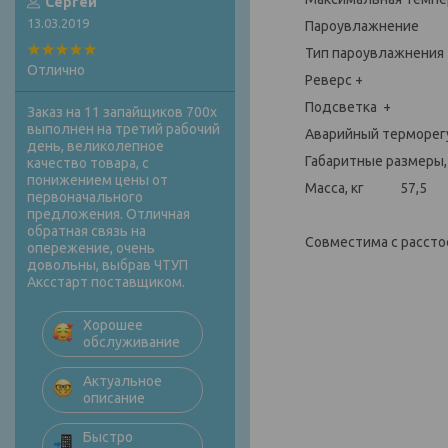
Сергей
13.03.2019
Пароувлажнение 
Тип пароувлажнени
Отлично
Реверс +
Подсветка +
Заказ на 11 запайщиков 700х
выполнен на третий рабочий
Аварийный терморег
день, великолепное
Габаритные размер
качество товара, с
понижением цены от
Масса, кг 57,5
первоначального
предложения. Отличная
обратная связь на
Совместима с расст
опережение, очень
довольны, выбрав ЧТУП
Аксстарт поставщиком.
Хорошее
обслуживание
Актуальное
описание
Быстро