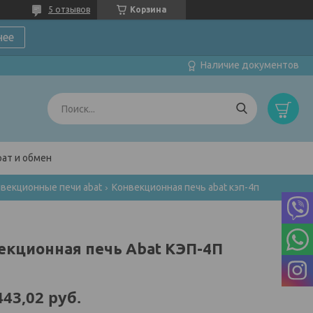
5 отзывов
Корзина
нее
Наличие документов
ат и обмен
векционные печи abat
Конвекционная печь abat кэп-4п
екционная печь Abat КЭП-4П
443,02
руб.