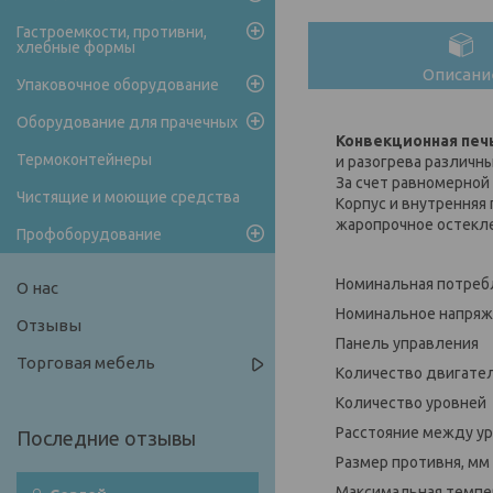
Гастроемкости, противни,
хлебные формы
Описани
Упаковочное оборудование
Оборудование для прачечных
Конвекционная печ
Термоконтейнеры
и разогрева различн
За счет равномерной
Чистящие и моющие средства
Корпус и внутренняя
жаропрочное остекле
Профоборудование
Номинальная потребл
О нас
Номинальное нап
Отзывы
Панель управления э
Торговая мебель
Количество двиг
Количество уровней
Расстояние между 
Размер противня, мм
Максимальная темпе