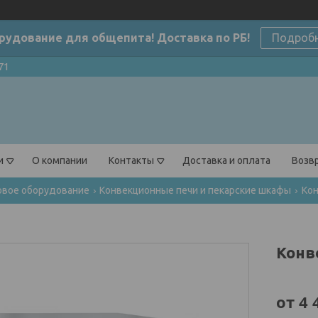
рудование для общепита! Доставка по РБ!
Подроб
71
и
О компании
Контакты
Доставка и оплата
Возвр
овое оборудование
Конвекционные печи и пекарские шкафы
Кон
Конв
от
4 