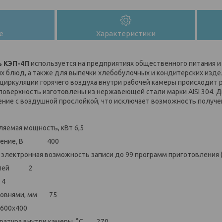
е
Характеристики
ь КЭП-4П
используется на предприятиях общественного питания и
ых блюд, а также для выпечки хлебобулочных и кондитерских изде
 циркуляции горячего воздуха внутри рабочей камеры происходит 
 поверхность изготовлены из нержавеющей стали марки AISI 304. 
ние с воздушной прослойкой, что исключает возможность получе
яемая мощность, кВт 6,5
ряжение, В 400
лектронная возможность записи до 99 программ приготовления (
ателей 2
 4
уровнями, мм 75
 600х400
ратура внутри камеры, °С 270