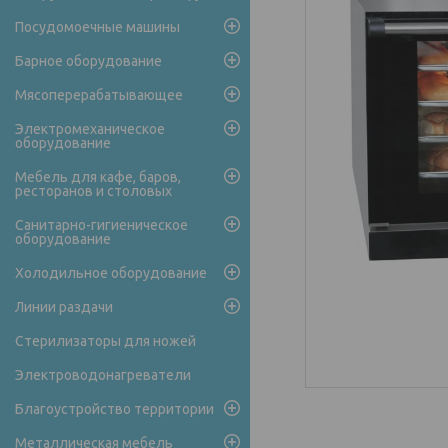
Посудомоечные машины
Барное оборудование
Мясоперерабатывающее
Электромеханическое
оборудование
Мебель для кафе, баров,
ресторанов и столовых
Санитарно-гигиеническое
оборудование
Холодильное оборудование
Линии раздачи
Стерилизаторы для ножей
Электроводонагреватели
Благоустройство территории
Металлическая мебель