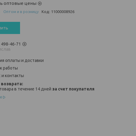
ть оптовые цены
и
Оптом и в розницу
Код:
11000008926
пить
) 498-46-71
ислав
ия оплаты и доставки
к работы
 и контакты
товара в течение 14 дней
за счет покупателя
е