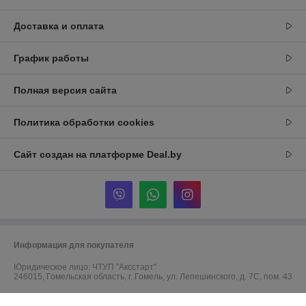
Доставка и оплата
График работы
Полная версия сайта
Политика обработки cookies
Сайт создан на платформе Deal.by
Информация для покупателя
Юридическое лицо:
ЧТУП "Аксстарт"
246015, Гомельская область, г. Гомель, ул. Лепешинского, д. 7С, пом. 43
Регистрационный номер ЕГР: 491323623