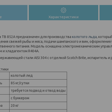
е
Характеристики
a TB 852A предназначен для производства
колотого льда
, которы
ния свежей рыбы и мяса, подачи шампанского и вин, оформления 
твенного питания. Модель оснащена электромеханическим упра
 и хладагентом R404A.
ержавеющей стали AISI 304 с отделкой Scotch Brite, испаритель и
стики
колотый лед
ть
85 кг/сутки
требуется подвод и отвод воды
с бункером
ра
20 кг