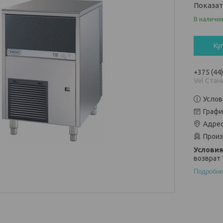
Показа
В наличи
Ку
+375 (44
Vel Стан
Услов
Графи
Адрес
Произ
возврат 
Подробне