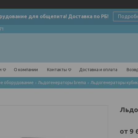
рудование для общепита! Доставка по РБ!
Подроб
71
и
О компании
Контакты
Доставка и оплата
Возвр
ое оборудование
Льдогенераторы brema
Льдогенераторы кубик
Льдо
от
9 