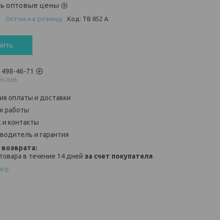
ть оптовые цены
и
Оптом и в розницу
Код:
TB 852 A
пить
) 498-46-71
ислав
ия оплаты и доставки
к работы
 и контакты
водитель и гарантия
товара в течение 14 дней
за счет покупателя
е