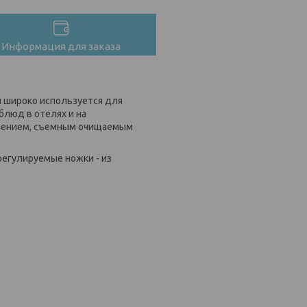
Информация для заказа
й широко используется для
блюд в отелях и на
влением, съемным очищаемым
 регулируемые ножки - из