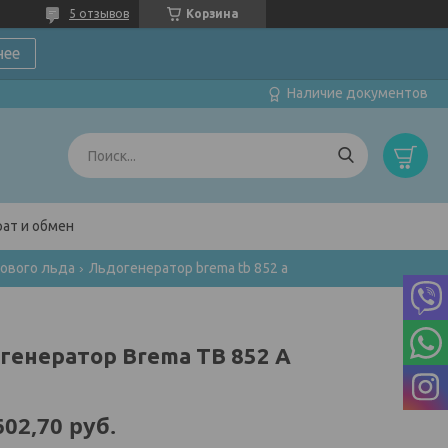
5 отзывов
Корзина
нее
Наличие документов
ат и обмен
ового льда
Льдогенератор brema tb 852 a
генератор Brema TB 852 A
602,70
руб.