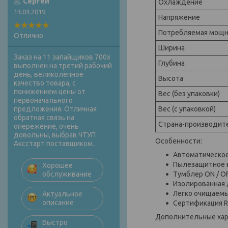
Сергей
Охлаждение
13.03.2019
Напряжение
Потребляемая мощн
Отлично
Ширина
Заказ на 11 запайщиков 700х
Глубина
выполнен на третий рабочий
день, великолепное
Высота
качество товара, с
понижением цены от
Вес (без упаковки)
первоначального
Вес (с упаковкой)
предложения. Отличная
обратная связь на
Страна-производит
опережение, очень
довольны, выбрав ЧТУП
Особенности:
Аксстарт поставщиком.
Автоматическо
Пылезащитное 
Хорошее
Тумблер ON / O
обслуживание
Изолированная
Легко очищаемы
Актуальное
описание
Сертификация 
Дополнительные хар
Быстро