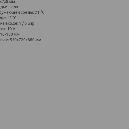
6х7х8 мм
ды: 1 л/кг
ружающей среды: 21 °C
ды: 15 °C
а входе: 1 / 6 Бар
ок: 10 А
110-150 мм
овке: 550х720х880 мм