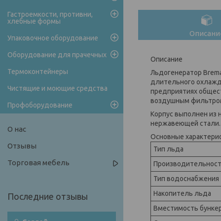
Гастроемкости, противни,
хлебные формы
Описани
Упаковочное оборудование
Оборудование для прачечных
Описание
Термоконтейнеры
Льдогенератор Brem
длительного охлажде
Чистящие и моющие средства
предприятиях общес
воздушным фильтром
Профоборудование
Корпус выполнен из н
нержавеющей стали.
О нас
Основные характери
Отзывы
Тип льда
Торговая мебель
Производительнос
Тип водоснабжения
Накопитель льда
Вместимость бунке