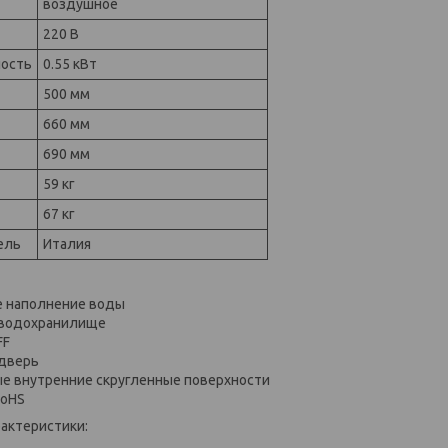
воздушное
220 В
ость
0.55 кВт
500 мм
660 мм
690 мм
59 кг
67 кг
ель
Италия
е наполнение воды
водохранилище
FF
 дверь
е внутренние скругленные поверхности
RoHS
актеристики: