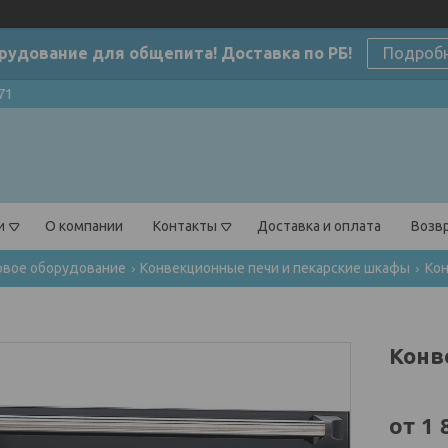
рудование для общепита! Доставка по РБ!
Подроб
71
и
О компании
Контакты
Доставка и оплата
Возвр
овое оборудование
Конвекционные печи и пекарские шкафы
Кон
Конв
от
1 