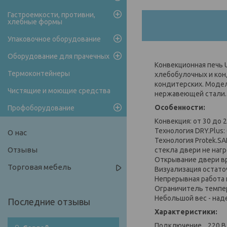
Гастроемкости, противни,
хлебные формы
Упаковочное оборудование
Оборудование для прачечных
Конвекционная печь 
Термоконтейнеры
хлебобулочных и кон
кондитерских. Модел
Чистящие и моющие средства
нержавеющей стали.
Особенности:
Профоборудование
Конвекция: от 30 до 2
Технология DRY.Plus
О нас
Технология Protek.S
Отзывы
стекла двери не наг
Открывание двери вр
Торговая мебель
Визуализация остато
Непрерывная работа п
Ограничитель темпе
Небольшой вес - над
Характеристики:
Подключение 220 В