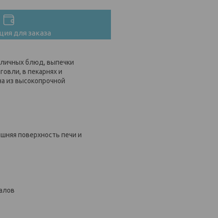
ия для заказа
зличных блюд, выпечки
овли, в пекарнях и
на из высокопрочной
ешняя поверхность печи и
иалов