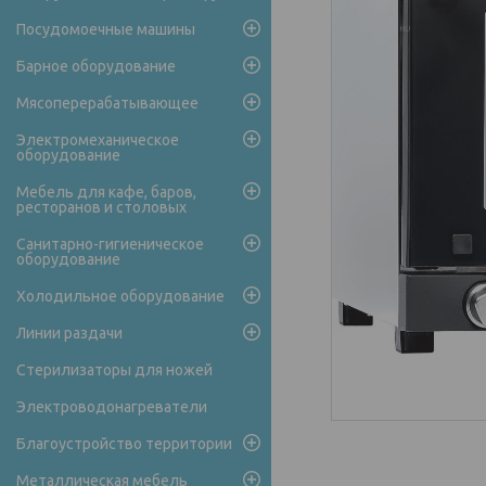
Посудомоечные машины
Барное оборудование
Мясоперерабатывающее
Электромеханическое
оборудование
Мебель для кафе, баров,
ресторанов и столовых
Санитарно-гигиеническое
оборудование
Холодильное оборудование
Линии раздачи
Стерилизаторы для ножей
Электроводонагреватели
Благоустройство территории
Металлическая мебель