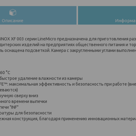
Описание
Информац
UNOX XF 003 серии LineMicro предназначена для приготовления ра
дитерских изделий на предприятиях общественного питания и торг
ь оснащена подсветкой. Камера с закругленными углами выполне
60 °C
: быстрое удаление влажности из камеры
AFE™: максимальная эффективность и безопасность при работе (вн
реваются)
учную сверху вниз
чного времени выпечки
ечи "INF"
ратуры для безопасности
ежная конструкция, благодаря применению инновационных матер