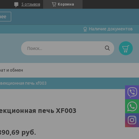
5 отзывов
Корзина
нее
Наличие документов
ат и обмен
векционная печь xf003
екционная печь XF003
890,69
руб.