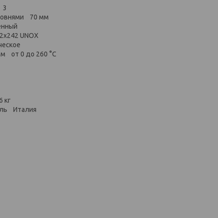
 3
ровнями 70 мм
енный
2х242 UNOX
ческое
м от 0 до 260 °С
6 кг
ель Италия