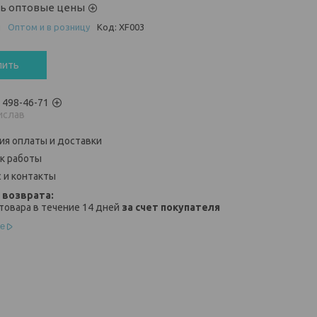
ть оптовые цены
и
Оптом и в розницу
Код:
XF003
пить
) 498-46-71
ислав
ия оплаты и доставки
к работы
 и контакты
товара в течение 14 дней
за счет покупателя
е