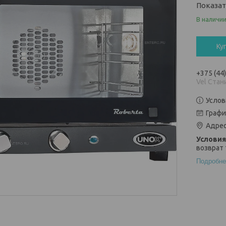
Показа
В наличи
Ку
+375 (44
Vel Стан
Услов
Графи
Адрес
возврат 
Подробне