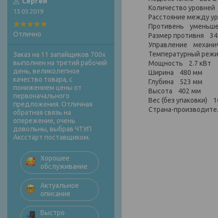
Сергей
Количество уровней
13.03.2019
Расстояние между у
Противень уменьш
Отлично
Размер противня 34
Управление механи
Температурный режи
Заказ на 11 запайщиков 700х
выполнен на третий рабочий
Мощность 2.7 кВт
день, великолепное
Ширина 480 мм
качество товара, с
Глубина 523 мм
понижением цены от
Высота 402 мм
первоначального
Вес (без упаковки) 1
предложения. Отличная
Страна-производит
обратная связь на
опережение, очень
довольны, выбрав ЧТУП
Аксстарт поставщиком.
Хорошее
обслуживание
Актуальное
описание
Быстро