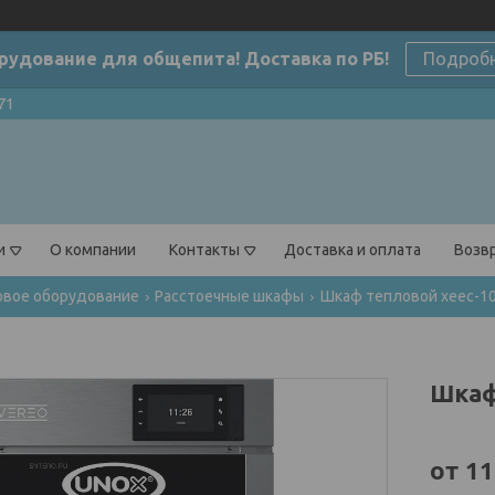
рудование для общепита! Доставка по РБ!
Подроб
71
и
О компании
Контакты
Доставка и оплата
Возвр
овое оборудование
Расстоечные шкафы
Шкаф тепловой xeec-10
Шкаф
от
11