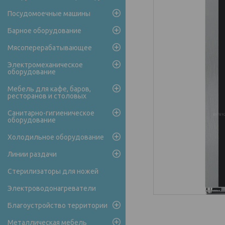
Посудомоечные машины
Барное оборудование
Мясоперерабатывающее
Электромеханическое
оборудование
Мебель для кафе, баров,
ресторанов и столовых
Санитарно-гигиеническое
оборудование
Холодильное оборудование
Линии раздачи
Стерилизаторы для ножей
Электроводонагреватели
Благоустройство территории
Металлическая мебель