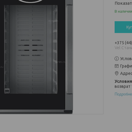
Показа
В наличи
Ку
+375 (44
Vel Стан
Услов
Графи
Адрес
возврат 
Подробне