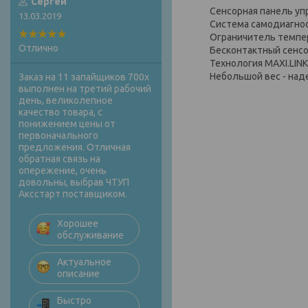
Сергей
Сенсорная панель уп
13.03.2019
Система самодиагнос
Ограничитель темпе
Отлично
Бесконтактный сенс
Технология MAXI.LIN
Небольшой вес - над
Заказ на 11 запайщиков 700х
выполнен на третий рабочий
день, великолепное
качество товара, с
понижением цены от
первоначального
предложения. Отличная
обратная связь на
опережение, очень
довольны, выбрав ЧТУП
Аксстарт поставщиком.
Хорошее
обслуживание
Актуальное
описание
Быстро