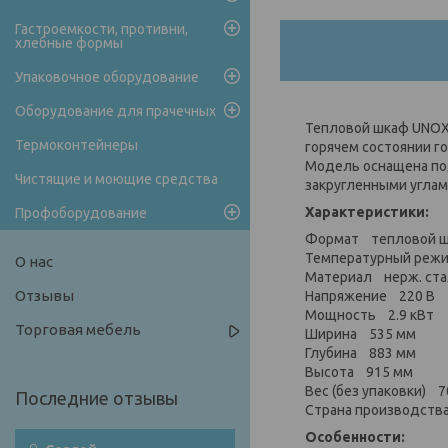
Гастроемкости, противни,
хлебные формы
Упаковочное оборудование
Оборудование для прачечных
Тепловой шкаф UNOX 
Термоконтейнеры
горячем состоянии г
Модель оснащена по
Чистящие и моющие средства
закругленными углам
Характеристики:
Профоборудование
Формат тепловой 
Температурный режи
О нас
Материал нерж. ст
Отзывы
Напряжение 220 В
Мощность 2.9 кВт
Торговая мебель
Ширина 535 мм
Глубина 883 мм
Высота 915 мм
Вес (без упаковки) 7
Страна производств
Особенности: