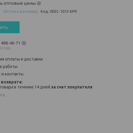
ть оптовые цены
и
Оптом и в розницу
Код:
XEEC-1013-EPR
пить
) 498-46-71
ислав
ия оплаты и доставки
к работы
 и контакты
товара в течение 14 дней
за счет покупателя
е