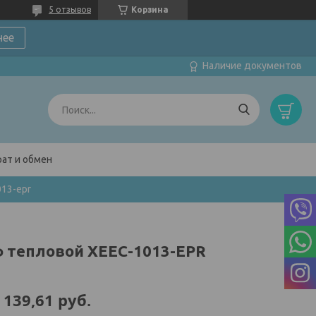
5 отзывов
Корзина
нее
Наличие документов
ат и обмен
13-epr
 тепловой XEEC-1013-EPR
 139,61
руб.