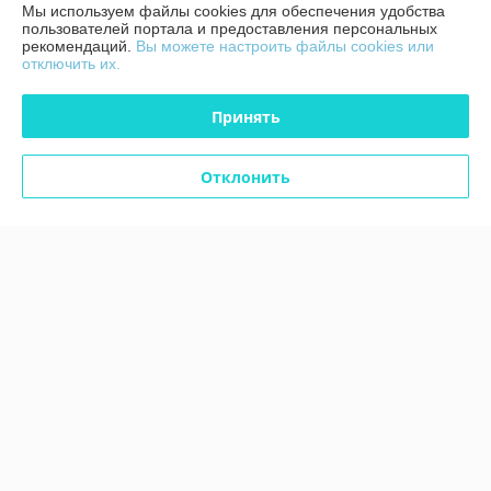
Мы используем файлы cookies для обеспечения удобства
Полная версия сайта
пользователей портала и предоставления персональных
рекомендаций.
Вы можете настроить файлы cookies или
отключить их.
Политика обработки cookies
Принять
Сайт создан на платформе Deal.by
Отклонить
Информация для покупателя
Юридическое лицо:
ЧТУП "Аксстарт"
246015, Гомельская область, г. Гомель, ул. Лепешинского, д. 7С, пом. 43
Регистрационный номер ЕГР: 491323623
УНП: 491323623
Регистрационный орган: Гомельский городской исполнительный
комитет Номера уполномоченных рассматривать обращения
покупателей в соответствии с законодательством об обращениях
граждан и юридических лиц: Отдел по работе с обращениями граждан
и юридических лиц 80232 33 99 30