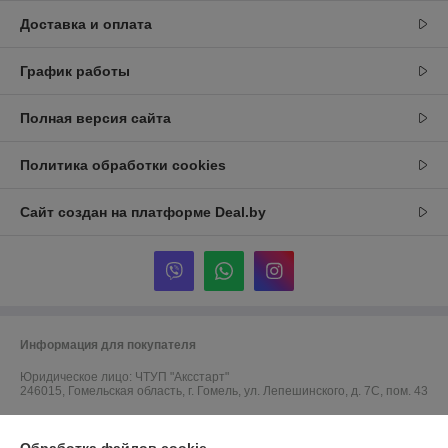
Доставка и оплата
График работы
Полная версия сайта
Политика обработки cookies
Сайт создан на платформе Deal.by
Информация для покупателя
Юридическое лицо:
ЧТУП "Аксстарт"
246015, Гомельская область, г. Гомель, ул. Лепешинского, д. 7С, пом. 43
Регистрационный номер ЕГР: 491323623