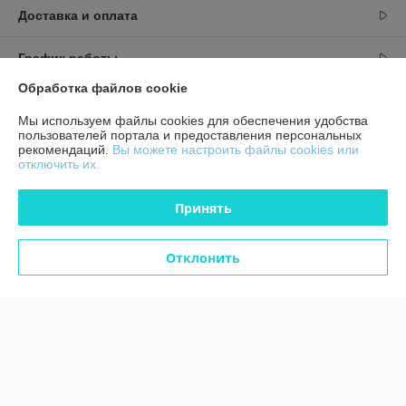
Доставка и оплата
График работы
Обработка файлов cookie
Полная версия сайта
Мы используем файлы cookies для обеспечения удобства
пользователей портала и предоставления персональных
Политика обработки cookies
рекомендаций.
Вы можете настроить файлы cookies или
отключить их.
Сайт создан на платформе Deal.by
Принять
Отклонить
Информация для покупателя
Юридическое лицо:
ЧТУП "Аксстарт"
246015, Гомельская область, г. Гомель, ул. Лепешинского, д. 7С, пом. 43
Регистрационный номер ЕГР: 491323623