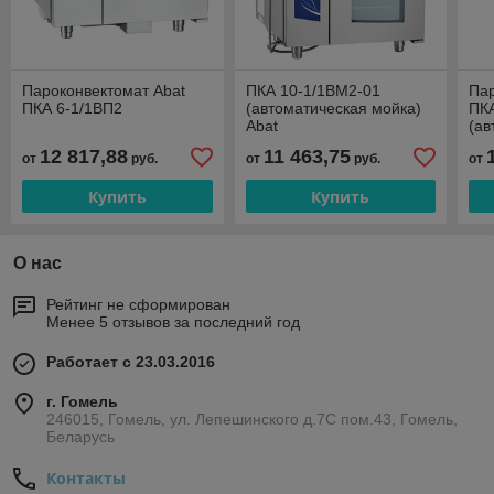
Пароконвектомат Abat
ПКА 10-1/1ВМ2-01
Пар
ПКА 6-1/1ВП2
(автоматическая мойка)
ПК
Abat
(ав
12 817,88
11 463,75
от
руб.
от
руб.
от
Купить
Купить
О нас
Рейтинг не сформирован
Менее 5 отзывов за последний год
Работает с 23.03.2016
г. Гомель
246015, Гомель, ул. Лепешинского д.7С пом.43, Гомель,
Беларусь
Контакты