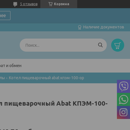
5 отзывов
Корзина
нее
Наличие документов
ат и обмен
тлы
Котел пищеварочный abat кпэм-100-ор
л пищеварочный Abat КПЭМ-100-