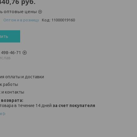
440,76
руб.
ть оптовые цены
и
Оптом и в розницу
Код:
11000019160
пить
) 498-46-71
ислав
ия оплаты и доставки
к работы
 и контакты
товара в течение 14 дней
за счет покупателя
е