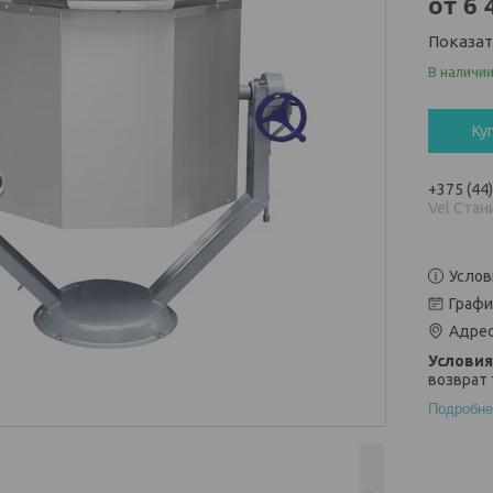
от
6 
Показа
В наличи
Ку
+375 (44
Vel Стан
Услов
Графи
Адрес
возврат 
Подробне