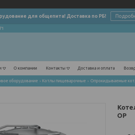
рудование для общепита! Доставка по РБ!
Подроб
71
и
О компании
Контакты
Доставка и оплата
Возвр
овое оборудование
Котлы пищеварочные
Опрокидываемые ко
Коте
ОР