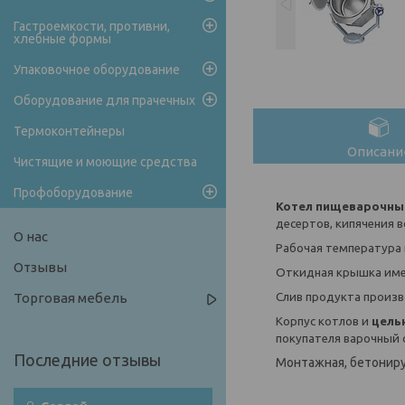
Гастроемкости, противни,
хлебные формы
Упаковочное оборудование
Оборудование для прачечных
Термоконтейнеры
Описани
Чистящие и моющие средства
Профоборудование
Котел пищеварочн
десертов, кипячения 
О нас
Рабочая температура
Отзывы
Откидная крышка име
Слив продукта произ
Торговая мебель
Корпус котлов и
цель
покупателя варочный 
Монтажная, бетониру