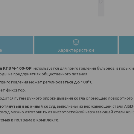
е
Характеристики
ый КПЭМ-100-ОР
используется для приготовления бульонов, вторых и
воды на предприятиях общественного питания.
 приготовления может регулироваться
до 100
°C.
ет фиксатор.
водится
путем ручного опрокидывания котла
с помощью поворотного
нотянутый
варочный сосуд
выполнены из нержавеющей стали AISI30
сосуд можно изготовить из кислотостойкой нержавеющей стали AISI
емая в пол рама в комплекте.