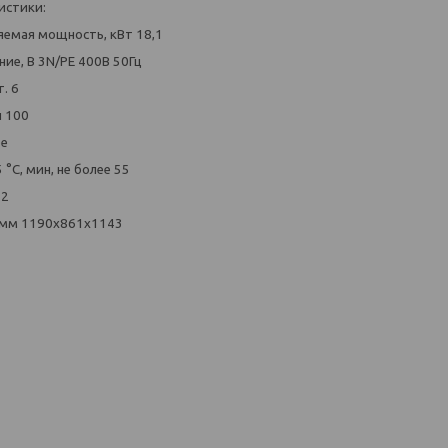
истики:
емая мощность, кВт 18,1
ие, В 3N/PE 400В 50Гц
. 6
л 100
ое
°C, мин, не более 55
52
 мм 1190х861х1143