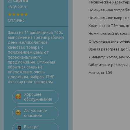
Сергей
Технические характер
13.03.2019
Номинальная потребля
Номинальное напряжен
Отлично
Количество ТЭН-ов, шт
Заказ на 11 запайщиков 700х
Номинальный объем, 
выполнен на третий рабочий
Опрокидывание ручн
день, великолепное
качество товара, с
Время разогрева до 95 
понижением цены от
Диаметр котла, мм 6
первоначального
предложения. Отличная
Габаритные размеры,
обратная связь на
опережение, очень
Масса, кг 109
довольны, выбрав ЧТУП
Аксстарт поставщиком.
Хорошее
обслуживание
Актуальное
описание
Быстро