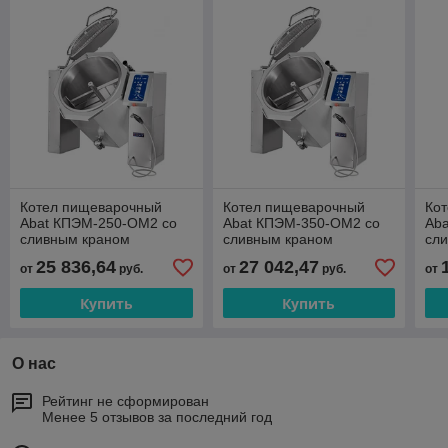
Котел пищеварочный
Котел пищеварочный
Ко
Abat КПЭМ-250-ОМ2 со
Abat КПЭМ-350-ОМ2 со
Ab
сливным краном
сливным краном
сл
25 836,64
27 042,47
от
руб.
от
руб.
от
Купить
Купить
О нас
Рейтинг не сформирован
Менее 5 отзывов за последний год