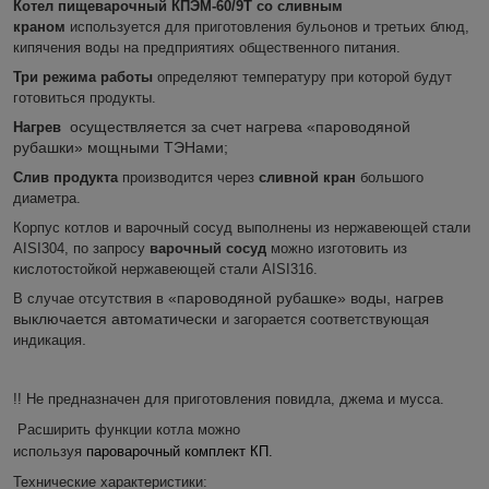
Котел пищеварочный КПЭМ-60/9Т со сливным
краном
используется для приготовления бульонов и третьих блюд,
кипячения воды на предприятиях общественного питания.
Три режима работы
определяют температуру при которой будут
готовиться продукты.
осуществляется за счет нагрева «пароводяной
Нагрев
рубашки» мощными ТЭНами;
Слив продукта
производится
через
сливной кран
большого
диаметра.
Корпус котлов и варочный сосуд выполнены из нержавеющей стали
AISI304, по запросу
варочный сосуд
можно изготовить из
кислотостойкой нержавеющей стали AISI316.
«пароводяной рубашке» воды, нагрев
В случае отсутствия в
выключается автоматически
и загорается соответствующая
.
индикация
!! Не предназначен для приготовления повидла, джема и мусса.
Расширить функции котла можно
пароварочный комплект КП.
используя
Технические характеристики: