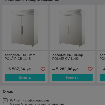
Холодильный шкаф
Холодильный шкаф
Хо
POLAIR CВ-114S
POLAIR CV-114S
PO
6 587,34
5 282,08
от
руб.
от
руб.
от
Купить
Купить
О нас
Рейтинг не сформирован
Менее 5 отзывов за последний год