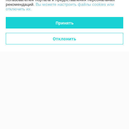
Полная версия сайта
рекомендаций.
Вы можете настроить файлы cookies или
отключить их.
Политика обработки cookies
Принять
Сайт создан на платформе Deal.by
Отклонить
Информация для покупателя
Юридическое лицо:
ЧТУП "Аксстарт"
246015, Гомельская область, г. Гомель, ул. Лепешинского, д. 7С, пом. 43
Регистрационный номер ЕГР: 491323623
УНП: 491323623
Регистрационный орган: Гомельский городской исполнительный
комитет Номера уполномоченных рассматривать обращения
покупателей в соответствии с законодательством об обращениях
граждан и юридических лиц: Отдел по работе с обращениями граждан
и юридических лиц 80232 33 99 30