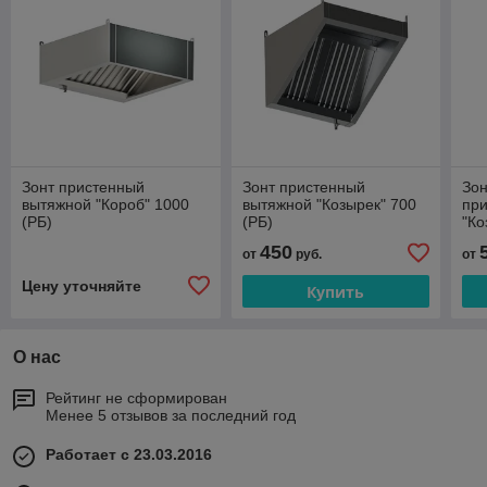
Зонт пристенный
Зонт пристенный
Зон
вытяжной "Короб" 1000
вытяжной "Козырек" 700
пр
(РБ)
(РБ)
"Ко
450
от
руб.
от
Цену уточняйте
Купить
О нас
Рейтинг не сформирован
Менее 5 отзывов за последний год
Работает с 23.03.2016