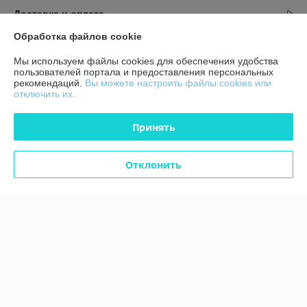
Доставка и оплата
Обработка файлов cookie
График работы
Мы используем файлы cookies для обеспечения удобства
пользователей портала и предоставления персональных
Полная версия сайта
рекомендаций.
Вы можете настроить файлы cookies или
отключить их.
Политика обработки cookies
Принять
Сайт создан на платформе Deal.by
Отклонить
Информация для покупателя
Юридическое лицо:
ЧТУП "Аксстарт"
246015, Гомельская область, г. Гомель, ул. Лепешинского, д. 7С, пом. 43
Регистрационный номер ЕГР: 491323623