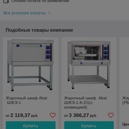
Онлайн оплата по реквизитам
Все условия оплаты
Подобные товары компании
Жарочный шкаф Abat
Жарочный шкаф Abat
Жа
ШЖЭ-1
ШЖЭ-1-К-2/1(с
(РБ
конвекцией)
2 119,37
3 366,27
от
руб.
от
руб.
Це
Купить
Купить