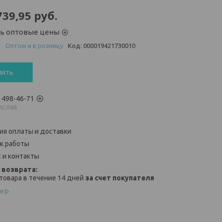
739,95
руб.
ть оптовые цены
и
Оптом и в розницу
Код:
0000194217З0010
пить
) 498-46-71
ислав
ия оплаты и доставки
к работы
 и контакты
товара в течение 14 дней
за счет покупателя
е