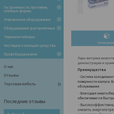
Гастроемкости, противни,
хлебные формы
Упаковочное оборудование
Оборудование для прачечных
Термоконтейнеры
Описани
Чистящие и моющие средства
Профоборудование
Ларь-витрина низкот
демонстрации и хран
О нас
Преимущества
Отзывы
-
Система холодильног
поверхности корпуса. Б
Торговая мебель
обслуживания
-
Благодаря энергосбе
обеспечивается быстры
- Высокоэффективные
снизить энергопотре