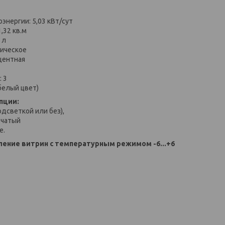
энергии: 5,03 кВт/сут
,32 кв.м
 л
тическое
центная
 3
белый цвет)
пции:
одсветкой или без),
тчатый
е.
ение витрин с температурным режимом -6...+6