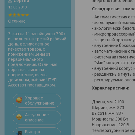
энергопотребление.
Сергей
13.03.2019
Стандартная компл
- Автоматическая отт
Отлично
- малошумный эконом
- экологически безо
Заказ на 11 запайщиков 700х
- микропроцессорный
выполнен на третий рабочий
- защитный противо
день, великолепное
- внутренние боковы
качество товара, с
- автоматические от
понижением цены от
- система автоматич
первоначального
- "skin" конденсатор
предложения. Отличная
- внутренний корпус
обратная связь на
- раздвижные гнуты
опережение, очень
- регулируемые опоры
довольны, выбрав ЧТУП
Аксстарт поставщиком.
Характеристики:
Хорошее
Длина, мм: 2100
обслуживание
Ширина, мм: 873
Высота, мм: 837
Актуальное
Мощность: 500 Вт
описание
Напряжение: 220 В
Температурный режи
Быстро