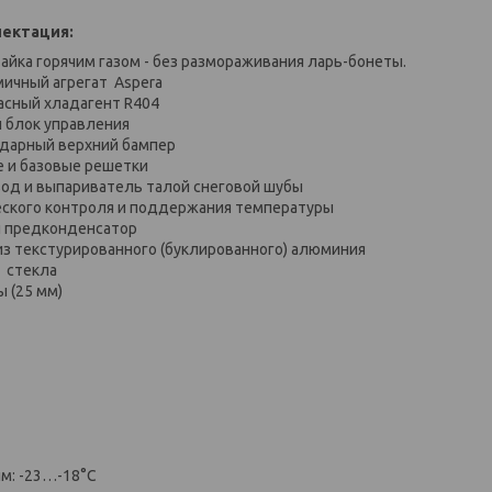
ектация:
айка горячим газом - без размораживания ларь-бонеты.
ичный агрегат Aspera
пасный хладагент R404
 блок управления
ударный верхний бампер
е и базовые решетки
вод и выпариватель талой снеговой шубы
еского контроля и поддержания температуры
 и предконденсатор
 из текстурированного (буклированного) алюминия
е стекла
 (25 мм)
м: -23…-18°С