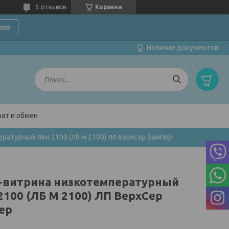
5 отзывов
Корзина
нее
Наличие документов
ат и обмен
ратурный лвн 2100 (лб м 2100) лп верхсер бампер
-витрина низкотемпературный
2100 (ЛБ М 2100) ЛП ВерхСер
ер