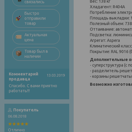
Вес: 138 кг
связались
Хладагент: R404A
Потребление электро
Быстро
Площадь выкладки: 1
отправили
товар
Полезный объем: 738
Оттаивание: автома
Подсветка: люминис
Актуальная
цена
Агрегат: Aspera
Климатический класс:
Товар был в
Покрытие: RAL 9016 (
наличии
Дополнительные о
- суперструктура (с п
- разделитель реше
Комментарий
13.03.2019
- корзины решетчаты
продавца
Возможно изготовл
Спасибо. С вами приятно
работать!!!
Покупатель
06.08.2018
Отлично