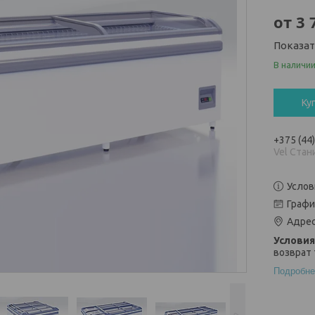
от
3 
Показа
В наличи
Ку
+375 (44
Vel Стан
Услов
Графи
Адрес
возврат 
Подробне