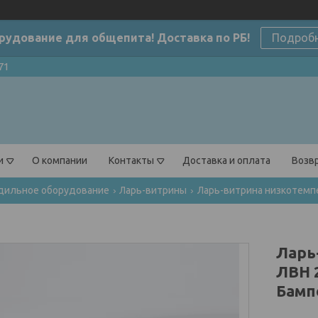
рудование для общепита! Доставка по РБ!
Подроб
71
и
О компании
Контакты
Доставка и оплата
Возвр
дильное оборудование
Ларь-витрины
Ларь-витрина низкотемпе
Ларь
ЛВН 
Бамп