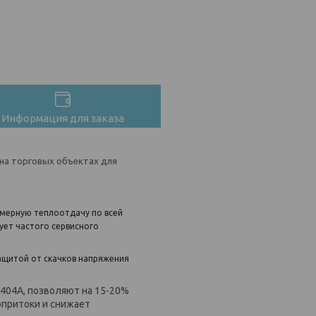
Информация для заказа
 на торговых объектах для
омерную теплоотдачу по всей
бует частого сервисного
ащитой от скачков напряжения
404A, позволяют на 15-20%
опритоки и снижает