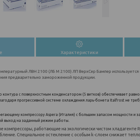
е
Характеристики
емпературный ЛВН 2100 (ЛБ М 2100) ЛП ВерхСер Бампер
используется
ения предварительно замороженной продукции.
о контура с поверхностным конденсатором (5 витков) обеспечивает равн
лагодаря прогрессивной системе охлаждения ларь-бонета Italfrost не тре
регающему компрессору Aspera (Италия) с большим запасом мощности и з
й выход на заданный режим работы.
 компрессоры, работающие на экологически чистом хладагенте R
бление. Специальное остекление с особым k-слоем снижает тепл