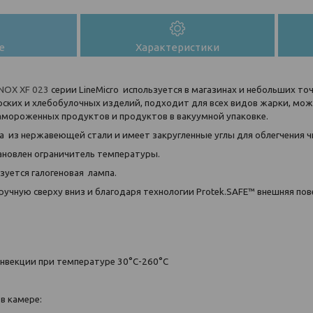
е
Характеристики
NOX XF 023
серии LineMicro используется в магазинах и небольших то
ских и хлебобулочных изделий, подходит для всех видов жарки, мож
амороженных продуктов и продуктов в вакуумной упаковке.
а из нержавеющей стали и имеет закругленные углы для облегчения ч
ановлен ограничитель температуры.
зуется галогеновая лампа.
учную сверху вниз и благодаря технологии Protek.SAFE™ внешняя пове
онвекции при температуре 30°C-260°C
в камере: