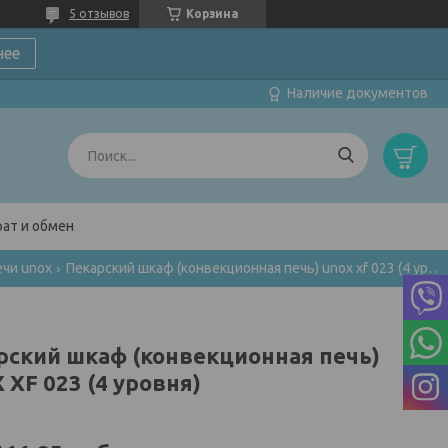
5 отзывов
Корзина
нее
Наличие документов
ат и обмен
чи unox
Пекарский шкаф (конвекционная печь) unox xf 023 (4 уровня)
рский шкаф (конвекционная печь)
 XF 023 (4 уровня)