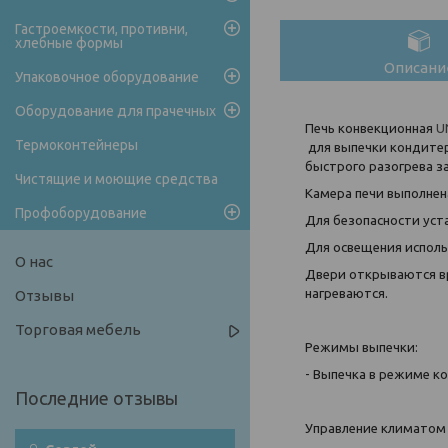
Гастроемкости, противни,
хлебные формы
Описани
Упаковочное оборудование
Оборудование для прачечных
Печь конвекционная
U
Термоконтейнеры
для выпечки кондитер
быстрого разогрева з
Чистящие и моющие средства
Камера печи выполнен
Профоборудование
Для безопасности уст
Для освещения исполь
О нас
Двери открываются вр
нагреваются.
Отзывы
Торговая мебель
Режимы выпечки:
- Выпечка в режиме к
Управление климатом 