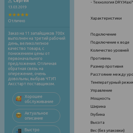
Сергей
- Технология DRY.Max
13.03.2019
Характеристики
Отлично
Заказ на 11 запайщиков 700х
Подключение
22
выполнен на третий рабочий
Подключение к воде
день, великолепное
качество товара, с
Количество уровней
понижением цены от
Противень
умен
первоначального
предложения. Отличная
Размер противня
460
обратная связь на
опережение, очень
Расстояние между ур
довольны, выбрав ЧТУП
Температурный режи
Аксстарт поставщиком.
Управление
меха
Хорошее
Мощность
3 к
обслуживание
Ширина
600
Актуальное
Глубина
587
описание
Высота
472
Быстро
Вес (без упаковки)
2