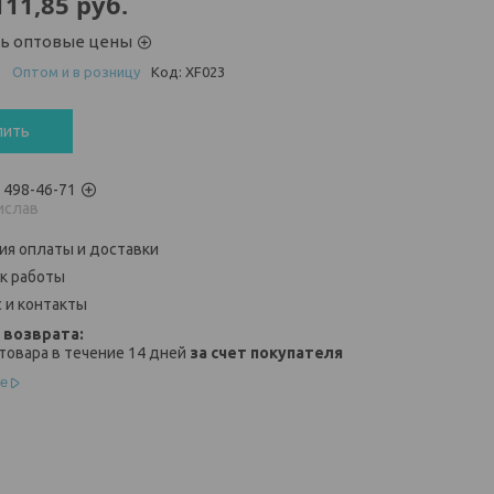
111,85
руб.
ть оптовые цены
и
Оптом и в розницу
Код:
XF023
пить
) 498-46-71
ислав
ия оплаты и доставки
к работы
 и контакты
товара в течение 14 дней
за счет покупателя
е