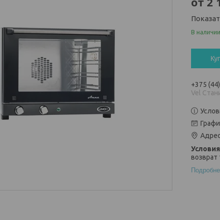
от
2 
Показа
В наличи
Ку
+375 (44
Vel Стан
Услов
Графи
Адрес
возврат 
Подробне