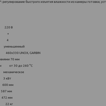
i™: регулирование быстрого изъятия влажности из камеры готовки, у
0 В
+
4
ьшенный
х330 UNOX, GARBIN
овнями
70 мм
м
от 30 до 260 °С
ническое
Вт
 мм
 мм
 мм
2 кг