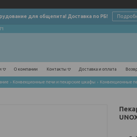
рудование для общепита! Доставка по РБ!
Подроб
71
и
О компании
Контакты
Доставка и оплата
Возвр
ание
Конвекционные печи и пекарские шкафы
Конвекционные пе
Пека
UNOX