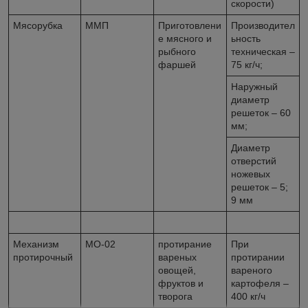
скорости)
Мясорубка
ММП
Приготовлени
Производител
е мясного и
ьность
рыбного
техническая –
фаршей
75 кг/ч;
Наружный
диаметр
решеток – 60
мм;
Диаметр
отверстий
ножевых
решеток – 5;
9 мм
Механизм
МО-02
протирание
При
протирочный
вареных
протирании
овощей,
вареного
фруктов и
картофеля –
творога
400 кг/ч