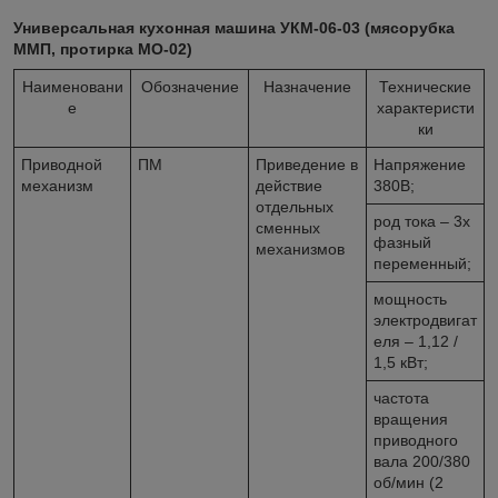
Универсальная кухонная машина УКМ-06-03 (мясорубка
ММП, протирка МО-02)
Наименовани
Обозначение
Назначение
Технические
е
характеристи
ки
Приводной
ПМ
Приведение в
Напряжение
механизм
действие
380В;
отдельных
род тока – 3х
сменных
фазный
механизмов
переменный;
мощность
электродвигат
еля – 1,12 /
1,5 кВт;
частота
вращения
приводного
вала 200/380
об/мин (2