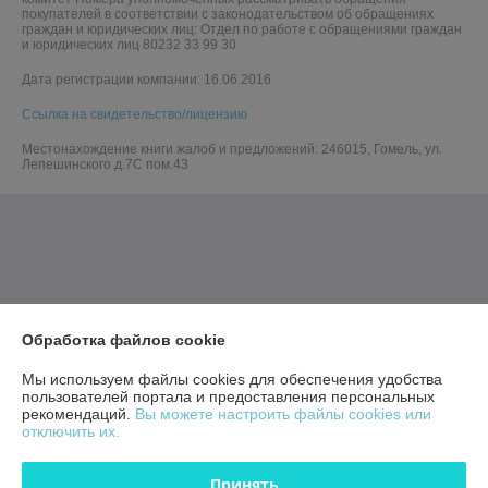
покупателей в соответствии с законодательством об обращениях
граждан и юридических лиц: Отдел по работе с обращениями граждан
и юридических лиц 80232 33 99 30
Дата регистрации компании: 16.06.2016
Ссылка на свидетельство/лицензию
Местонахождение книги жалоб и предложений: 246015, Гомель, ул.
Лепешинского д.7С пом.43
Обработка файлов cookie
Мы используем файлы cookies для обеспечения удобства
пользователей портала и предоставления персональных
рекомендаций.
Вы можете настроить файлы cookies или
отключить их.
Принять