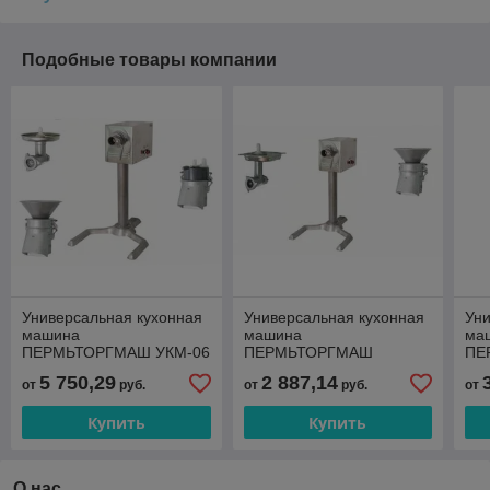
Подобные товары компании
Универсальная кухонная
Универсальная кухонная
Уни
машина
машина
ма
ПЕРМЬТОРГМАШ УКМ-06
ПЕРМЬТОРГМАШ
ПЕ
(мясорубка 180 кг/ч,
УКМ-06-03П (мясорубка
УКМ
5 750,29
2 887,14
от
руб.
от
руб.
от
овощерезка с протиркой,
ММП, протирка МО-02,
ММ
подставка)
подставка)
про
Купить
Купить
О нас