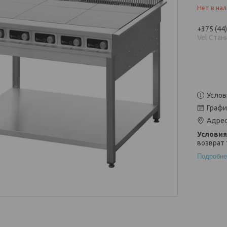
Нет в на
+375 (44
Vel Стан
Услов
Графи
Адрес
возврат 
Подробне