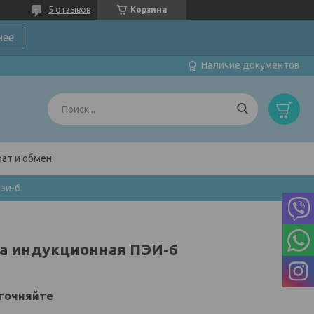
5 отзывов
Корзина
нее
Наличие документов
ат и обмен
эи-6
а индукционная ПЭИ-6
точняйте