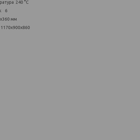
ратура 240 °С
ок 6
0х360 мм
 1170х900x860