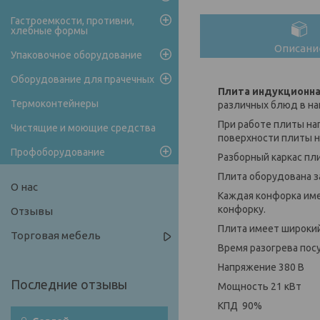
Гастроемкости, противни,
хлебные формы
Описани
Упаковочное оборудование
Оборудование для прачечных
Плита индукционна
Термоконтейнеры
различных блюд в на
При работе плиты на
Чистящие и моющие средства
поверхности плиты н
Профоборудование
Разборный каркас пл
Плита оборудована з
О нас
Каждая конфорка им
конфорку.
Отзывы
Плита имеет широкий
Торговая мебель
Время разогрева пос
Напряжение 380 В
Мощность 21 кВт
КПД 90%