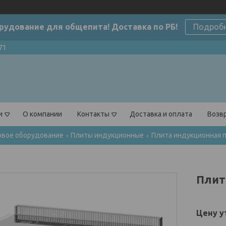
рудование для общепита! Доставка по РБ!
Подроб
71
и
О компании
Контакты
Доставка и оплата
Возвр
овое оборудование
Плиты индукционные
Плита индукционная п
Плит
Цену у