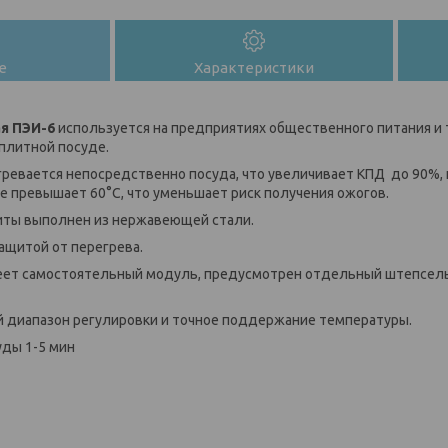
е
Характеристики
я ПЭИ-6
используется на предприятиях общественного питания и
плитной посуде.
гревается непосредственно посуда, что увеличивает КПД до 90%,
е превышает 60°С, что уменьшает риск получения ожогов.
иты выполнен из нержавеющей стали.
ащитой от перегрева.
еет самостоятельный модуль, предусмотрен отдельный штепсел
 диапазон регулировки и точное поддержание температуры.
уды 1-5 мин