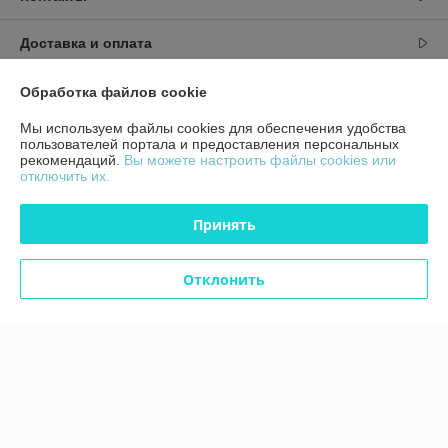
Доставка и оплата
График работы
Обработка файлов cookie
Мы используем файлы cookies для обеспечения удобства
Полная версия сайта
пользователей портала и предоставления персональных
рекомендаций.
Вы можете настроить файлы cookies или
отключить их.
Политика обработки cookies
Принять
Сайт создан на платформе Deal.by
Отклонить
Информация для покупателя
Юридическое лицо:
ЧТУП "Аксстарт"
246015, Гомельская область, г. Гомель, ул. Лепешинского, д. 7С, пом. 43
Регистрационный номер ЕГР: 491323623