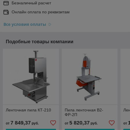
Безналичный расчет
Онлайн оплата по реквизитам
Все условия оплаты
Подобные товары компании
Ленточная пила КТ-210
Пила ленточная В2-
Лен
ФР-2П
7 849,37
5 820,37
от
руб.
от
руб.
от