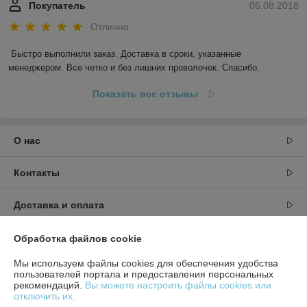
Покупатель
06.08.2018
Отлично
Быстро выполнили заказ. Доставка в сроки, указанные 
менеджером. Все четко и без лишних проволочек. Спасибо.
Показать все отзывы
О нас
Контакты
Доставка и оплата
График работы
Обработка файлов cookie
Мы используем файлы cookies для обеспечения удобства
Полная версия сайта
пользователей портала и предоставления персональных
рекомендаций.
Вы можете настроить файлы cookies или
отключить их.
Политика обработки cookies