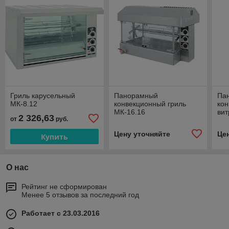
Гриль карусельный
Панорамный
Па
МК-8.12
конвекционный гриль
кон
МК-16.16
вит
2 326,63
от
руб.
Цену уточняйте
Це
Купить
О нас
Рейтинг не сформирован
Менее 5 отзывов за последний год
Работает с 23.03.2016