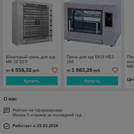
Шампурый гриль для кур
Гриль для кур EKSI HEJ-
Па
МК-10.62Э
266
кон
МК
4 558,32
1 683,26
от
руб.
от
руб.
Це
Купить
Купить
О нас
Рейтинг не сформирован
Менее 5 отзывов за последний год
Работает с 23.03.2016