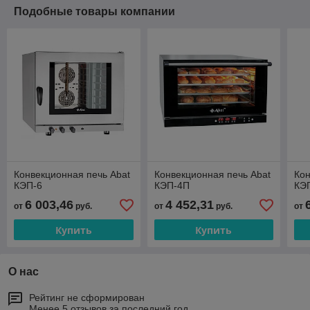
Подобные товары компании
Конвекционная печь Abat
Конвекционная печь Abat
Кон
КЭП-6
КЭП-4П
КЭ
6 003,46
4 452,31
от
руб.
от
руб.
от
Купить
Купить
О нас
Рейтинг не сформирован
Менее 5 отзывов за последний год