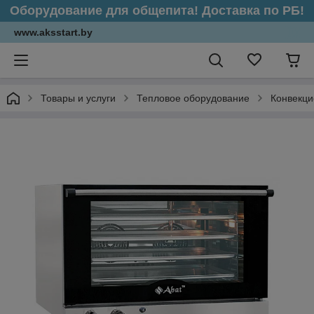
Оборудование для общепита! Доставка по РБ!
www.aksstart.by
Товары и услуги
Тепловое оборудование
Конвекци