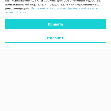
Мы используем файлы cookies для обеспечения удобства
Полная версия сайта
пользователей портала и предоставления персональных
рекомендаций.
Вы можете настроить файлы cookies или
отключить их.
Политика обработки cookies
Принять
Сайт создан на платформе Deal.by
Отклонить
Информация для покупателя
Юридическое лицо:
ЧТУП "Аксстарт"
246015, Гомельская область, г. Гомель, ул. Лепешинского, д. 7С, пом. 43
Регистрационный номер ЕГР: 491323623
УНП: 491323623
Регистрационный орган: Гомельский городской исполнительный
комитет Номера уполномоченных рассматривать обращения
покупателей в соответствии с законодательством об обращениях
граждан и юридических лиц: Отдел по работе с обращениями граждан
и юридических лиц 80232 33 99 30