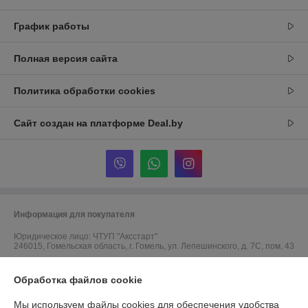
График работы
Полная версия сайта
Политика обработки cookies
Сайт создан на платформе Deal.by
Информация для покупателя
Юридическое лицо:
ЧТУП "Аксстарт"
246015, Гомельская область, г. Гомель, ул. Лепешинского, д. 7С, пом. 43
Регистрационный номер ЕГР: 491323623
Обработка файлов cookie
УНП: 491323623
Мы используем файлы cookies для обеспечения удобства