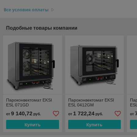
Все условия оплаты
Подобные товары компании
Пароконвектомат EKSI
Пароконвектомат EKSI
Пар
ESL 071GD
ESL 0412GM
ES
9 140,72
1 722,24
от
руб.
от
руб.
от
Купить
Купить