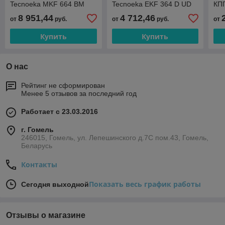
Tecnoeka MKF 664 BM
Tecnoeka EKF 364 D UD
КП
8 951,44
4 712,46
от
руб.
от
руб.
от
Купить
Купить
О нас
Рейтинг не сформирован
Менее 5 отзывов за последний год
Работает с 23.03.2016
г. Гомель
246015, Гомель, ул. Лепешинского д.7С пом.43, Гомель,
Беларусь
Контакты
Показать весь график работы
Сегодня выходной
Отзывы о магазине