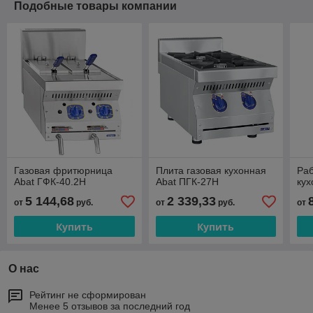
Подобные товары компании
Газовая фритюрница
Плита газовая кухонная
Раб
Abat ГФК-40.2Н
Abat ПГК-27Н
кух
5 144,68
2 339,33
от
руб.
от
руб.
от
Купить
Купить
О нас
Рейтинг не сформирован
Менее 5 отзывов за последний год