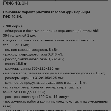
ГФК-40.1Н
Основные характеристики газовой фритюрницы
ГФК-40.1Н:
-
700 серия
;
- облицовка и боковые панели из нержавеющей стали
AISI
304
толщиной
1 мм
;
- задняя обшивка из крашеного оцинкованного металла
толщиной
1 мм
;
- полная газовая мощность
8 кВт
;
- расход
природного газа
0,846 м3;
- расход
сжиженного газа
0,632 кг/ч;
- ванна
15,5 л
;
- размеры ванны
350х220х130 мм
;
- масса масла, заливаемого до максимального уровня -
10 кг
;
- размеры корзины
312х195х125 мм
;
- количество продукта, загружаемого в ванну -
1 кг
;
-
плавная регулировка температуры
масла в
ванне
от +110 до +190 С
;
- разогрев масла до +190 С за
15 минут
;
- возможность работы
как на природном, так и на сжиженном
газе
;
-
две съемные форсунки под сжиженный газ поставляются