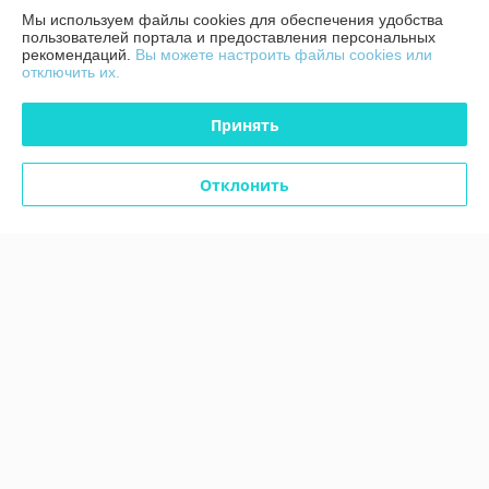
Мы используем файлы cookies для обеспечения удобства
пользователей портала и предоставления персональных
Политика обработки cookies
рекомендаций.
Вы можете настроить файлы cookies или
отключить их.
Сайт создан на платформе Deal.by
Принять
Отклонить
Информация для покупателя
Юридическое лицо:
ЧТУП "Аксстарт"
246015, Гомельская область, г. Гомель, ул. Лепешинского, д. 7С, пом. 43
Регистрационный номер ЕГР: 491323623
УНП: 491323623
Регистрационный орган: Гомельский городской исполнительный
комитет Номера уполномоченных рассматривать обращения
покупателей в соответствии с законодательством об обращениях
граждан и юридических лиц: Отдел по работе с обращениями граждан
и юридических лиц 80232 33 99 30