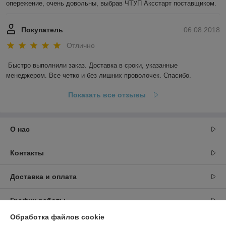
опережение, очень довольны, выбрав ЧТУП Аксстарт поставщиком.
Покупатель
06.08.2018
Отлично
Быстро выполнили заказ. Доставка в сроки, указанные 
менеджером. Все четко и без лишних проволочек. Спасибо.
Показать все отзывы
О нас
Контакты
Доставка и оплата
График работы
Обработка файлов cookie
Полная версия сайта