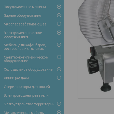
Посудомоечные машины
Барное оборудование
Мясоперерабатывающее
Электромеханическое
оборудование
Мебель для кафе, баров,
ресторанов и столовых
Санитарно-гигиеническое
оборудование
Холодильное оборудование
Линии раздачи
Стерилизаторы для ножей
Электроводонагреватели
Благоустройство территории
Металлическая мебель