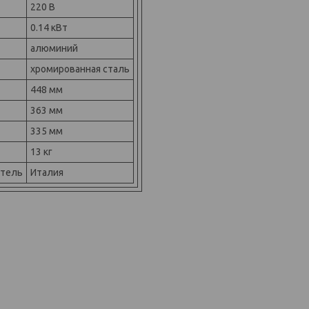
220 В
0.14 кВт
алюминий
хромированная сталь
448 мм
363 мм
335 мм
13 кг
итель
Италия