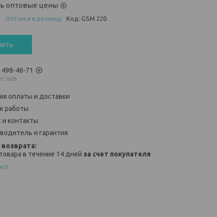
ть оптовые цены
и
Оптом и в розницу
Код:
GSM 220
пить
) 498-46-71
ислав
ия оплаты и доставки
к работы
 и контакты
водитель и гарантия
товара в течение 14 дней
за счет покупателя
е