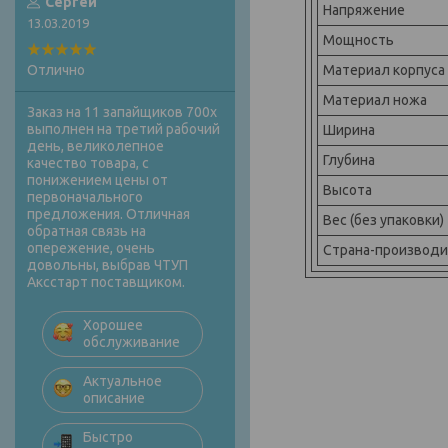
Сергей
Напряжение
13.03.2019
Мощность
Материал корпуса
Отлично
Материал ножа
Заказ на 11 запайщиков 700х
выполнен на третий рабочий
Ширина
день, великолепное
Глубина
качество товара, с
понижением цены от
Высота
первоначального
предложения. Отличная
Вес (без упаковки)
обратная связь на
опережение, очень
Страна-производ
довольны, выбрав ЧТУП
Аксстарт поставщиком.
Хорошее
обслуживание
Актуальное
описание
Быстро