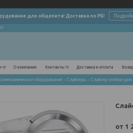
рудование для общепита! Доставка по РБ!
Подроб
71
и
О компании
Контакты
Доставка и оплата
Возвр
тромеханическое оборудование
Слайсеры
Слайсер vortmax gsm 
Слай
от
1 