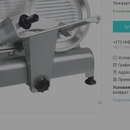
Показа
В наличи
Ку
+375 (44
Vel Стан
Услов
Графи
Адрес
Произ
возврат 
Подробне