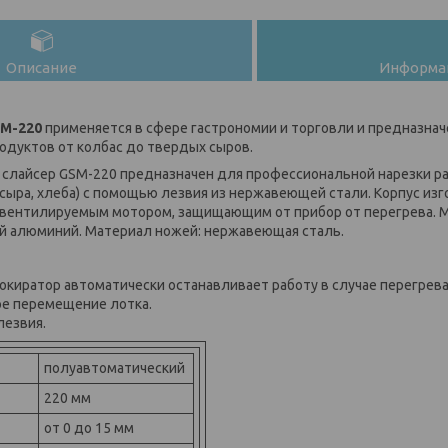
Описание
Информац
SM-220
применяется в сфере гастрономии и торговли и предназнач
дуктов от колбас до твердых сыров.
 слайсер GSM-220 предназначен для профессиональной нарезки р
 сыра, хлеба) с помощью лезвия из нержавеющей стали. Корпус из
вентилируемым мотором, защищающим от прибор от перегрева. М
й алюминий. Материал ножей: нержавеющая сталь.
окиратор автоматически останавливает работу в случае перегрева
ое перемещение лотка.
лезвия.
полуавтоматический
220 мм
от 0 до 15 мм