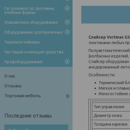
Гастроемкости, противни,
хлебные формы
Упаковочное оборудование
Оборудование для прачечных
Слайсер Vortmax G
Термоконтейнеры
ломтиками любых про
Полуавтоматический
Чистящие и моющие средства
(колбасных изделий,
Слайсер оборудован 
Профоборудование
анодированный лито
Особенности:
О нас
Термический бл
Отзывы
Мягкое и плавн
Износостойкие 
Торговая мебель
Тип управления
Диаметр ножа
Толщина нарезки