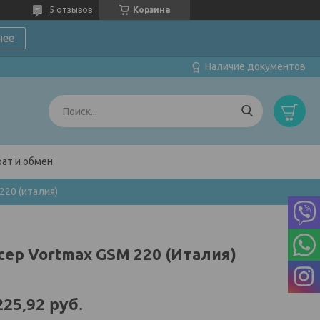
5 отзывов
Корзина
нее
Наличие документов
ат и обмен
220 (италия)
сер Vortmax GSM 220 (Италия)
225,92
руб.