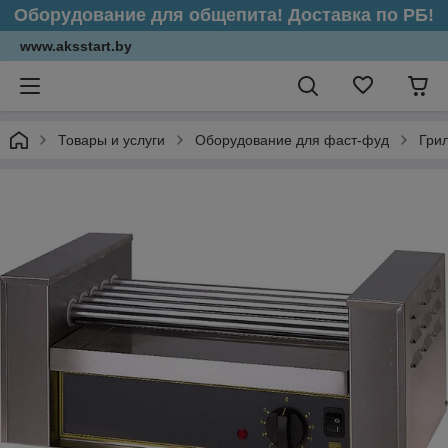
Оборудование для общепита! Доставка по РБ!
www.aksstart.by
Товары и услуги
Оборудование для фаст-фуд
Гри