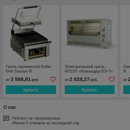
Гриль прижимной Roller
Электрический гриль
Гри
Grill Savoye R
ATESY «Командор-5Э-Т»
R
3 588,81
2 828,27
от
руб.
от
руб.
от
Купить
Купить
О нас
Рейтинг не сформирован
Менее 5 отзывов за последний год