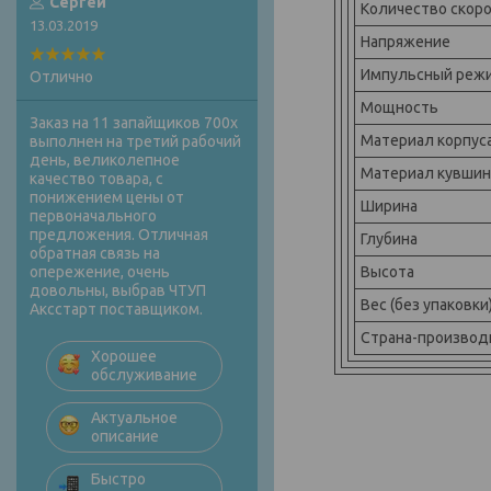
Сергей
Количество скор
13.03.2019
Напряжение
Импульсный реж
Отлично
Мощность
Заказ на 11 запайщиков 700х
Материал корпус
выполнен на третий рабочий
день, великолепное
Материал кувшин
качество товара, с
понижением цены от
Ширина
первоначального
предложения. Отличная
Глубина
обратная связь на
Высота
опережение, очень
довольны, выбрав ЧТУП
Вес (без упаковки
Аксстарт поставщиком.
Страна-производ
Хорошее
обслуживание
Актуальное
описание
Быстро