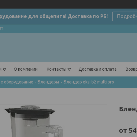
рудование для общепита! Доставка по РБ!
Подроб
71
и
О компании
Контакты
Доставка и оплата
Возвр
ое оборудование
Блендеры
Блендер eksi b2 multi pro
Бленд
от
54