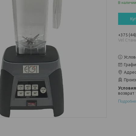
В наличи
Ку
+375 (44
Vel Стан
Услов
Графи
Адрес
Произ
возврат 
Подробне