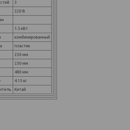
остей
3
220 В
им
1.5 кВт
а
комбинированный
а
пластик
230 мм
230 мм
480 мм
)
4.15 кг
итель
Китай