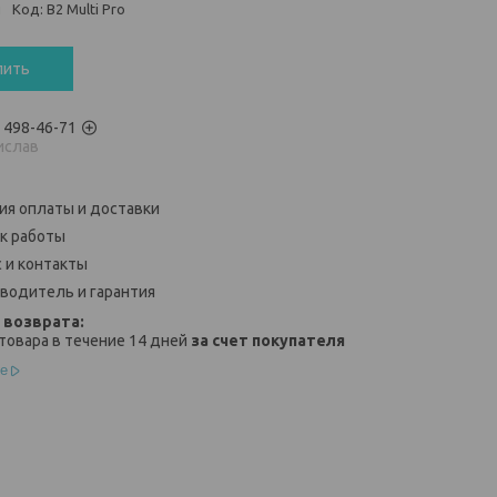
и
Код:
B2 Multi Pro
пить
) 498-46-71
ислав
ия оплаты и доставки
к работы
 и контакты
водитель и гарантия
товара в течение 14 дней
за счет покупателя
е