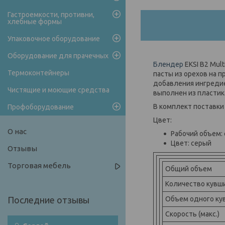
Гастроемкости, противни,
хлебные формы
Упаковочное оборудование
Оборудование для прачечных
Блендер
EKSI B2 Mul
Термоконтейнеры
пасты из орехов на 
добавления ингредие
Чистящие и моющие средства
выполнен из пластика
В комплект поставки
Профоборудование
Цвет:
О нас
Рабочий объем: 
Цвет: серый
Отзывы
Торговая мебель
Общий объем
Количество кувш
Объем одного ку
Скорость (макс.)