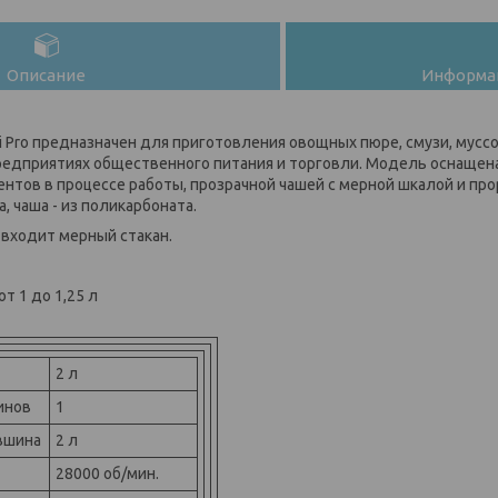
Описание
Информац
ti Pro предназначен для приготовления овощных пюре, смузи, мусс
предприятиях общественного питания и торговли. Модель оснаще
нтов в процессе работы, прозрачной чашей с мерной шкалой и пр
, чаша - из поликарбоната.
 входит мерный стакан.
от 1 до 1,25 л
2 л
инов
1
вшина
2 л
28000 об/мин.