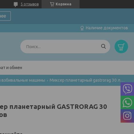
5 отзывов
Корзина
нее
Наличие документов
ат и обмен
и взбивальные машины
Миксер планетарный gastrorag 30 литров
ер планетарный GASTRORAG 30
ов