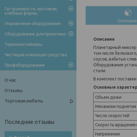
Гастроемкости, противни,
хлебные формы
Описани
Упаковочное оборудование
Оборудование для прачечных
Описание
Термоконтейнеры
Планетарный миксер 
том числе белкового,
Чистящие и моющие средства
соусов, взбитых слив
Оборудование устана
Профоборудование
стали.
В комплект поставки 
О нас
Основные характе
Отзывы
Объем дежи
Торговая мебель
Механизм поднятия
Число скоростей
Скорость вращения 
Напряжение