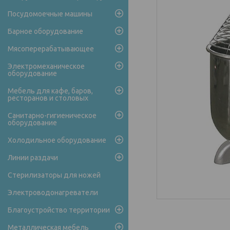
Посудомоечные машины
Барное оборудование
Мясоперерабатывающее
Электромеханическое
оборудование
Мебель для кафе, баров,
ресторанов и столовых
Санитарно-гигиеническое
оборудование
Холодильное оборудование
Линии раздачи
Стерилизаторы для ножей
Электроводонагреватели
Благоустройство территории
Металлическая мебель