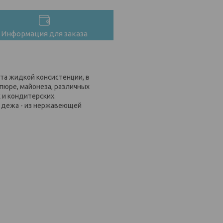
Информация для заказа
та жидкой консистенции, в
 пюре, майонеза, различных
 и кондитерских.
я дежа - из нержавеющей