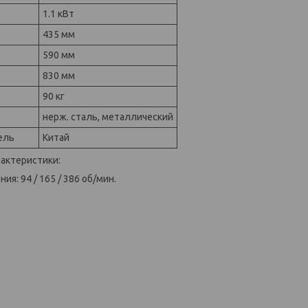
1.1 кВт
435 мм
590 мм
830 мм
90 кг
нерж. сталь, металлический
ель
Китай
актеристики:
ия: 94 / 165 / 386 об/мин.