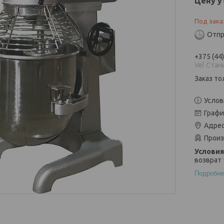
Цену у
Под зака
Отпр
+375 (44
Vel Стан
Заказ то
Услов
Графи
Адрес
Произ
возврат 
Подробне