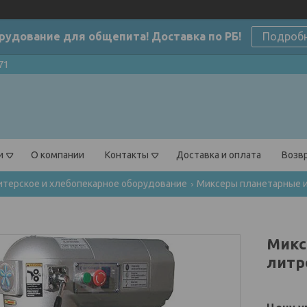
рудование для общепита! Доставка по РБ!
Подроб
71
и
О компании
Контакты
Доставка и оплата
Возвр
терское и хлебопекарное оборудование
Миксеры планетарные 
Микс
литр