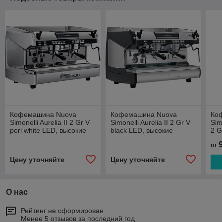
Кофемашина Nuova
Кофемашина Nuova
Ко
Simonelli Aurelia II 2 Gr V
Simonelli Aurelia II 2 Gr V
Sim
perl white LED, высокие
black LED, высокие
2 G
группы
группы
от
Цену уточняйте
Цену уточняйте
О нас
Рейтинг не сформирован
Менее 5 отзывов за последний год