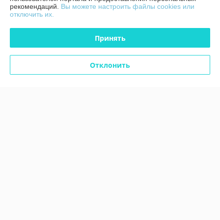
Политика обработки cookies
рекомендаций.
Вы можете настроить файлы cookies или
отключить их.
Сайт создан на платформе Deal.by
Принять
Отклонить
Информация для покупателя
Юридическое лицо:
ЧТУП "Аксстарт"
246015, Гомельская область, г. Гомель, ул. Лепешинского, д. 7С, пом. 43
Регистрационный номер ЕГР: 491323623
УНП: 491323623
Регистрационный орган: Гомельский городской исполнительный
комитет Номера уполномоченных рассматривать обращения
покупателей в соответствии с законодательством об обращениях
граждан и юридических лиц: Отдел по работе с обращениями граждан
и юридических лиц 80232 33 99 30
Дата регистрации компании: 16.06.2016