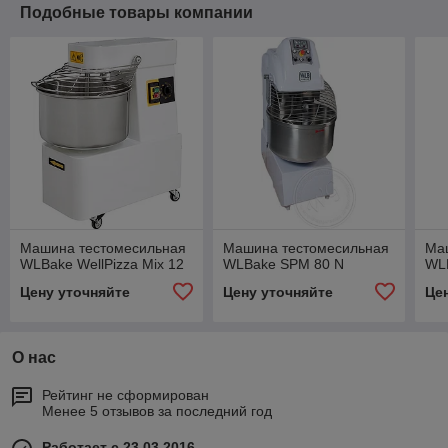
Подобные товары компании
Машина тестомесильная
Машина тестомесильная
Ма
WLBake WellPizza Mix 12
WLBake SPM 80 N
WLB
Цену уточняйте
Цену уточняйте
Це
О нас
Рейтинг не сформирован
Менее 5 отзывов за последний год
Работает с 23.03.2016