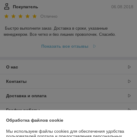
Покупатель
06.08.2018
Отлично
Быстро выполнили заказ. Доставка в сроки, указанные 
менеджером. Все четко и без лишних проволочек. Спасибо.
Показать все отзывы
О нас
Контакты
Доставка и оплата
График работы
Обработка файлов cookie
Полная версия сайта
Мы используем файлы cookies для обеспечения удобства
пользователей портала и предоставления персональных