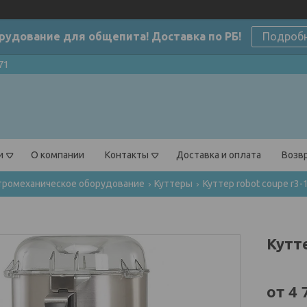
рудование для общепита! Доставка по РБ!
Подроб
71
и
О компании
Контакты
Доставка и оплата
Возвр
тромеханическое оборудование
Куттеры
Куттер robot coupe r3-
Кутт
от
4 