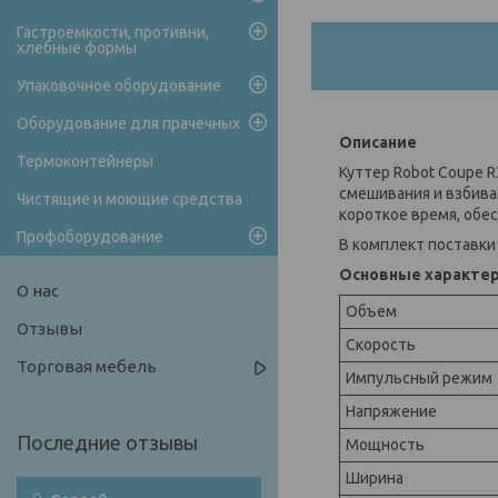
Гастроемкости, противни,
хлебные формы
Упаковочное оборудование
Оборудование для прачечных
Описание
Термоконтейнеры
Куттер Robot Coupe 
смешивания и взбива
Чистящие и моющие средства
короткое время, обе
Профоборудование
В комплект поставки
Основные характе
О нас
Объем
Отзывы
Скорость
Торговая мебель
Импульсный режим
Напряжение
Мощность
Ширина