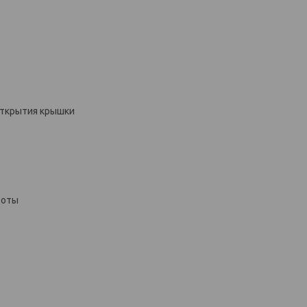
открытия крышки
боты