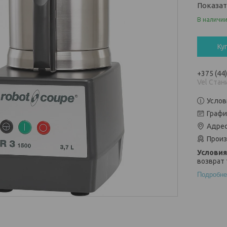
Показа
В наличи
Ку
+375 (44
Vel Стан
Услов
Графи
Адрес
Произ
возврат 
Подробне