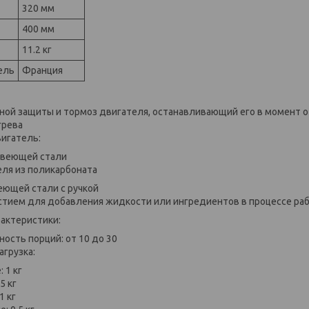
320 мм
400 мм
11.2 кг
ель
Франция
ной защиты и тормоз двигателя, останавливающий его в момент 
грева
игатель:
авеющей стали
еля из поликарбоната
еющей стали с ручкой
стием для добавления жидкости или ингредиентов в процессе ра
актеристики:
ость порций: от 10 до 30
агрузка:
 1 кг
5 кг
1 кг