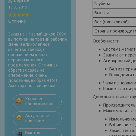
Сергей
Глубина
13.03.2019
Высота
Отлично
Вес (с упаковкой)
Страна-производит
Заказ на 11 запайщиков 700х
выполнен на третий рабочий
Особенности:
день, великолепное
Система магнит
качество товара, с
понижением цены от
Защита от пере
первоначального
Асинхронный дв
предложения. Отличная
Вал из нерж
обратная связь на
Блок двигат
опережение, очень
довольны, выбрав ЧТУП
Чаша из нержав
Аксстарт поставщиком.
Крышка с отвер
Дополнительные хар
Хорошее
обслуживание
Производительн
Максимальная з
Актуальное
Измельчение:
описание
Взбивание: 1,
Замес теста: 
Быстро