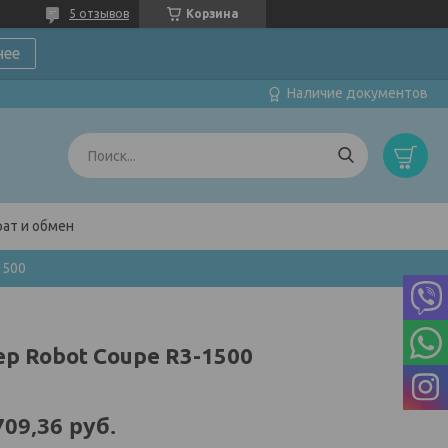
5 отзывов
Корзина
нее
Наличие документов
ат и обмен
1500
ер Robot Coupe R3-1500
709,36
руб.