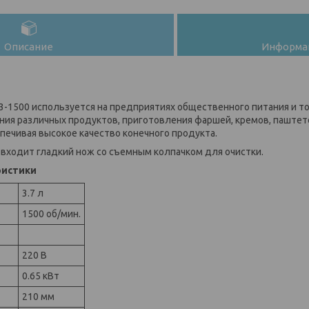
Описание
Информац
R3-1500 используется на предприятиях общественного питания и т
ния различных продуктов, приготовления фаршей, кремов, паштетов
спечивая высокое качество конечного продукта.
 входит гладкий нож со съемным колпачком для очистки.
ристики
3.7 л
1500 об/мин.
220 В
0.65 кВт
210 мм