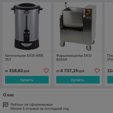
Кипятильник EKSI WBE
Фаршемешалка EKSI
Пли
35T
BX50A
IPW
318,63
4 737,15
11
от
руб.
от
руб.
Купить
Купить
О нас
Рейтинг не сформирован
Менее 5 отзывов за последний год