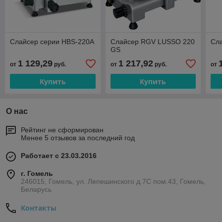
Слайсер серии HBS-220A
Слайсер RGV LUSSO 220
Сл
GS
1 129,29
1 217,92
от
руб.
от
руб.
от
Купить
Купить
О нас
Рейтинг не сформирован
Менее 5 отзывов за последний год
Работает с 23.03.2016
г. Гомель
246015, Гомель, ул. Лепешинского д.7С пом.43, Гомель,
Беларусь
Контакты