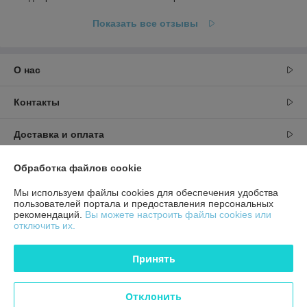
Показать все отзывы
О нас
Контакты
Доставка и оплата
График работы
Обработка файлов cookie
Мы используем файлы cookies для обеспечения удобства
Полная версия сайта
пользователей портала и предоставления персональных
рекомендаций.
Вы можете настроить файлы cookies или
отключить их.
Политика обработки cookies
Принять
Сайт создан на платформе Deal.by
Отклонить