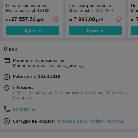
Печь микроволновая
Печь микроволновая
Пе
Menumaster JET5192
Menumaster DEC21E2
Me
27 557,52
7 901,08
от
руб.
от
руб.
от
Купить
Купить
О нас
Рейтинг не сформирован
Менее 5 отзывов за последний год
Работает с 23.03.2016
г. Гомель
246015, Гомель, ул. Лепешинского д.7С пом.43, Гомель,
Беларусь
Контакты
Показать весь график работы
Сегодня выходной