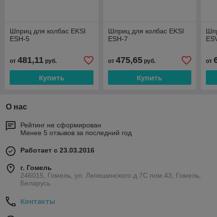
Шприц для колбас EKSI
Шприц для колбас EKSI
Шпр
ESH-5
ESH-7
ES
481,11
475,65
от
руб.
от
руб.
от
Купить
Купить
О нас
Рейтинг не сформирован
Менее 5 отзывов за последний год
Работает с 23.03.2016
г. Гомель
246015, Гомель, ул. Лепешинского д.7С пом.43, Гомель,
Беларусь
Контакты