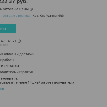
222,37
руб.
ть оптовые цены
и
Оптом и в розницу
Код:
Cup Warmer 6RB
пить
) 498-46-71
ислав
ия оплаты и доставки
к работы
 и контакты
водитель и гарантия
товара в течение 14 дней
за счет покупателя
е