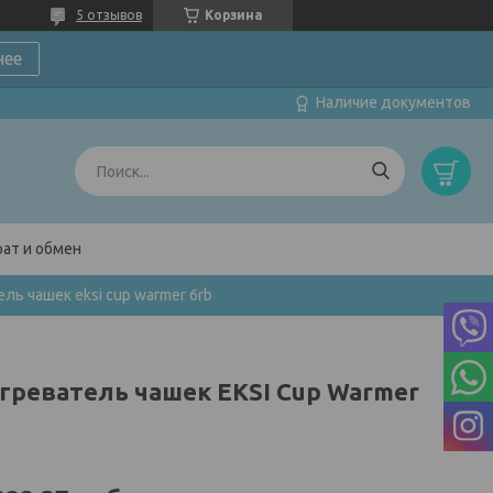
5 отзывов
Корзина
нее
Наличие документов
ат и обмен
ль чашек eksi cup warmer 6rb
греватель чашек EKSI Cup Warmer