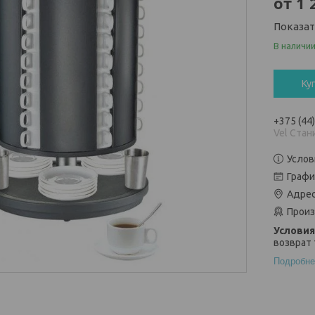
от
1 
Показа
В наличи
Ку
+375 (44
Vel Стан
Услов
Графи
Адрес
Произ
возврат 
Подробне