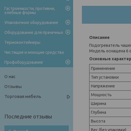
Гастроемкости, противни,
хлебные формы
Упаковочное оборудование
Оборудование для прачечных
Описание
Термоконтейнеры
Подогреватель чашек
Модель оснащена 6 о
Чистящие и моющие средства
Основные характе
Профоборудование
Применение
О нас
Тип установки
Напряжение
Отзывы
Мощность
Торговая мебель
Ширина
Глубина
Высота
Вес (без упаковки)