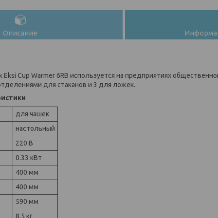
Описание
Информац
 Eksi Cup Warmer 6RB используется на предприятиях общественног
тделениями для стаканов и 3 для ложек.
ристики
для чашек
настольный
220 В
0.33 кВт
400 мм
400 мм
590 мм
8.5 кг