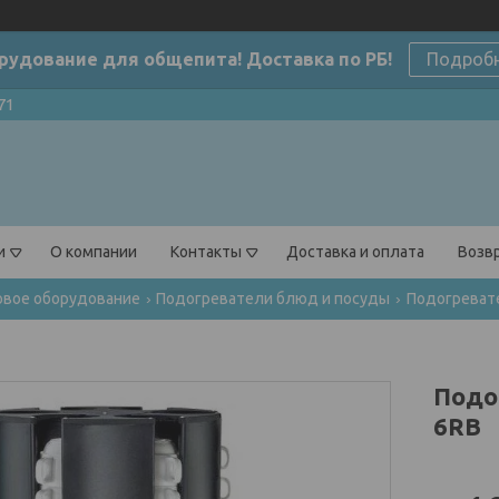
рудование для общепита! Доставка по РБ!
Подроб
71
и
О компании
Контакты
Доставка и оплата
Возвр
овое оборудование
Подогреватели блюд и посуды
Подогревате
Подо
6RB